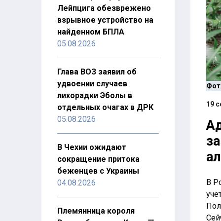
Лейпцига обезврежено
взрывное устройство на
найденном БПЛА
05.08.2026
Глава ВОЗ заявил об
удвоении случаев
Фот
лихорадки Эболы в
19 с
отдельных очагах в ДРК
05.08.2026
Ад
за
В Чехии ожидают
ал
сокращение притока
беженцев с Украины
В Р
04.08.2026
уче
Пол
Племянница короля
Сей