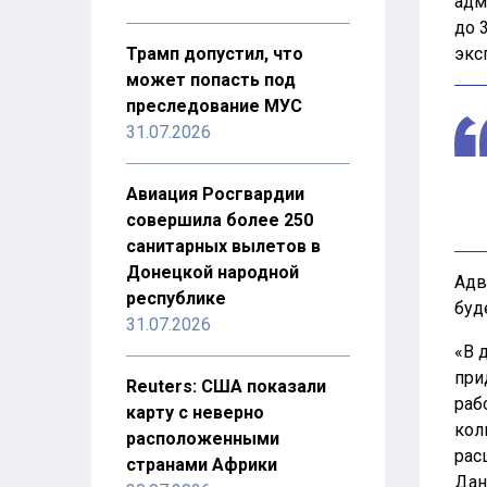
адм
до 
Трамп допустил, что
экс
может попасть под
преследование МУС
31.07.2026
Авиация Росгвардии
совершила более 250
санитарных вылетов в
Донецкой народной
Адв
республике
буд
31.07.2026
«В 
при
Reuters: США показали
раб
карту с неверно
кол
расположенными
рас
странами Африки
Дан