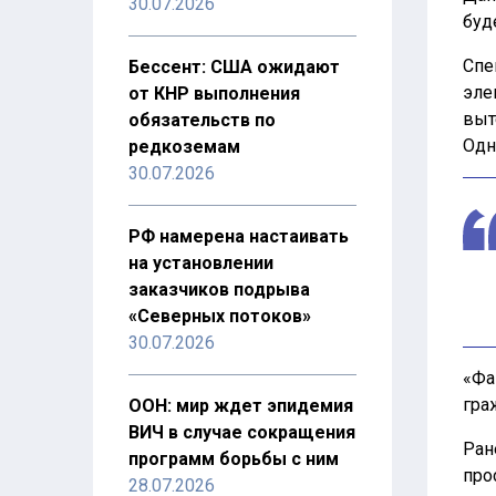
30.07.2026
буд
Спе
Бессент: США ожидают
эле
от КНР выполнения
выт
обязательств по
Одн
редкоземам
30.07.2026
РФ намерена настаивать
на установлении
заказчиков подрыва
«Северных потоков»
30.07.2026
«Фа
гра
ООН: мир ждет эпидемия
ВИЧ в случае сокращения
Ран
программ борьбы с ним
про
28.07.2026