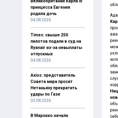
Великобритании Карла III
обл
принцесса Евгения
родила дочь
Адв
04.08.2026
Кар
про
вве
Times: свыше 250
рее
пилотов подали в суд на
мож
Ryanair из-за невыплаты
укл
отпускных
исп
04.08.2026
обя
зам
Axios: представитель
слу
Совета мира просит
кор
Нетаньяху прекратить
Нац
удары по Газе
нов
03.08.2026
объ
рее
В Марокко начали
себ