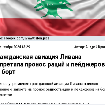
о: Freepik.com/@www.slon.pics
ентября 2024 13:29
Автор:
Андрей Кра
ажданская авиация Ливана
претила пронос раций и пейджеро
 борт
вное управление гражданской авиации Ливана приняло
ение о запрете на пронос радиостанций и пейджеров на б
олетов.
 сообщает Al Jazeera, данное решение основано на