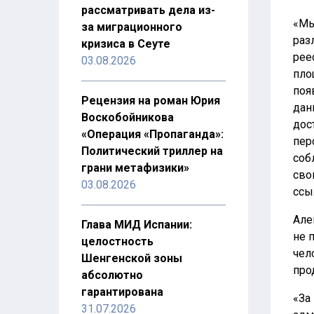
рассматривать дела из-
«Мы
за миграционного
раз
кризиса в Сеуте
рее
03.08.2026
пло
поя
Рецензия на роман Юрия
дан
Воскобойникова
дос
«Операция «Пропаганда»:
пер
Политический триллер на
соб
грани метафизики»
сво
03.08.2026
ссы
Але
Глава МИД Испании:
не 
целостность
чел
Шенгенской зоны
про
абсолютно
гарантирована
«За
31.07.2026