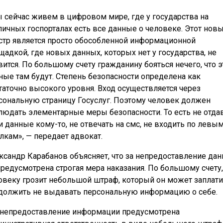
 сейчас живем в цифровом мире, где у государства на
личных госпорталах есть все данные о человеке. Этот нов
стр является просто обособленной информационной
щадкой, где новых данных, которых нет у государства, не
вится. По большому счету гражданину бояться нечего, что э
ные там будут. Степень безопасности определена как
таточно высокого уровня. Вход осуществляется через
сональную страницу Госуслуг. Поэтому человек должен
людать элементарные меры безопасности. То есть не отда
и данные кому-то, не отвечать на смс, не входить по левы
лкам», — передает адвокат.
ксандр Карабанов объясняет, что за непредоставление да
предусмотрена строгая мера наказания. По большому счету,
овеку грозит небольшой штраф, который он может заплати
должить не выдавать персональную информацию о себе.
 непредоставление информации предусмотрена