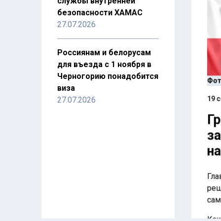
службы внутренней
безопасности ХАМАС
27.07.2026
Россиянам и белорусам
для въезда с 1 ноября в
Черногорию понадобится
Фот
виза
19 с
27.07.2026
Гр
за
на
Гла
реш
сам
Как