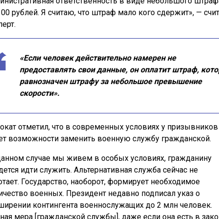
инистративная ответственность в виде небольшого штраф
300 рублей. Я считаю, что штраф мало кого сдержит», — счи
перт.
«Если человек действительно намерен не
предоставлять свои данные, он оплатит штраф, кот
равнозначен штрафу за небольшое превышение
скорости».
окат отметил, что в современных условиях у призывников
ет возможности заменить военную службу гражданской.
данном случае мы живем в особых условиях, гражданину
дется идти служить. Альтернативная служба сейчас не
отает. Государство, наоборот, формирует необходимое
ичество военных. Президент недавно подписал указ о
ширении контингента военнослужащих до 2 млн человек.
ная мера [гражданской службы], даже если она есть в зако