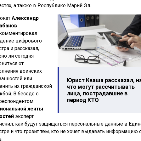
астях, а также в Республике Марий Эл.
окат
Александр
абанов
комментировал
дение цифрового
стра и рассказал,
но ли сегодня
ониться от
олнения воинских
занностей или
Юрист Кваша рассказал, н
енить их гражданской
что могут рассчитывать
лица, пострадавшие в
жбой. В беседе с
период КТО
респондентом
иональной ленты
остей
эксперт
яснил, как будут защищаться персональные данные в Еди
стре и что грозит тем, кто не хочет выдавать информацию 
е.