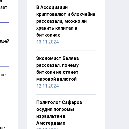
а
тает
В Ассоциации
криптовалют и блокчейна
рассказали, можно ли
хранить капитал в
биткоинах
орый
13.11.2024
Экономист Беляев
рассказал, почему
биткоин не станет
 не
мировой валютой
12.11.2024
Политолог Сафаров
осудил погромы
израильтян в
Амстердаме
не,