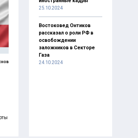
иностранные кадры
25.10.2024
Востоковед Онтиков
рассказал о роли РФ в
освобождении
заложников в Секторе
Газа
снов
24.10.2024
в
орты