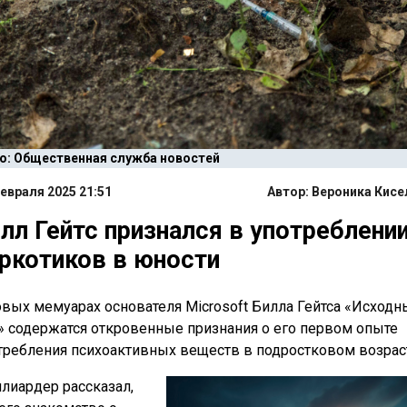
о: Общественная служба новостей
евраля 2025 21:51
Автор:
Вероника Кисе
лл Гейтс признался в употреблени
ркотиков в юности
овых мемуарах основателя Microsoft Билла Гейтса «Исходн
» содержатся откровенные признания о его первом опыте
требления психоактивных веществ в подростковом возрас
лиардер рассказал,