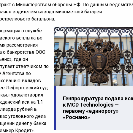
тракт с Министерством обороны РФ. По данным ведомства
начен водителем взвода минометной батареи
острелкового батальона.
ормация о службе
вского всплыла во
мя рассмотрения
а о банкротстве ООО
ьянс», где он
тупает ответчиком по
у Агентства по
ахованию вкладов.
ее Лефортовский суд
квы удовлетворил
Генпрокуратура подала ис
жданский иск на 1,1
к MCD Technologies —
лиарда рублей в
первому «единорогу»
ках уголовного дела
«Роснано»
ищении денег у банка
емьер Кредит».