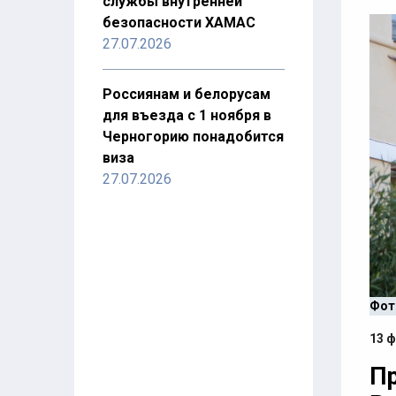
службы внутренней
безопасности ХАМАС
27.07.2026
Россиянам и белорусам
для въезда с 1 ноября в
Черногорию понадобится
виза
27.07.2026
Фот
13 ф
Пр