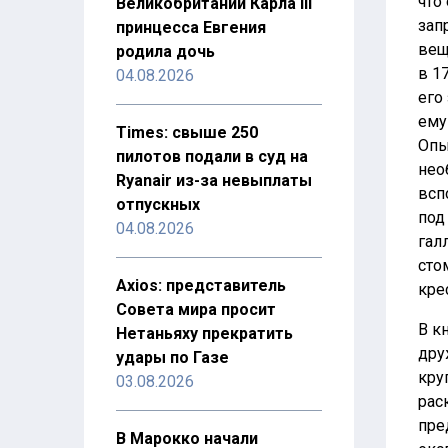
что
Великобритании Карла III
зап
принцесса Евгения
вещ
родила дочь
в 17
04.08.2026
его
ему
Times: свыше 250
Опы
пилотов подали в суд на
нео
Ryanair из-за невыплаты
всп
отпускных
под
04.08.2026
гал
сто
Axios: представитель
кре
Совета мира просит
В к
Нетаньяху прекратить
дру
удары по Газе
кру
03.08.2026
рас
пре
В Марокко начали