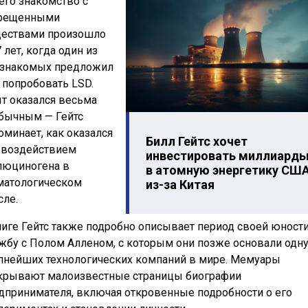
 его знакомство с
рещенными
ествами произошло
 лет, когда один из
 знакомых предложил
 попробовать LSD.
т оказался весьма
бычным — Гейтс
оминает, как оказался
Билл Гейтс хочет
 воздействием
инвестировать миллиард
люциногена в
в атомную энергетику СШ
матологическом
из-за Китая
сле.
ниге Гейтс также подробно описывает период своей юности
жбу с Полом Алленом, с которым они позже основали одну
пнейших технологических компаний в мире. Мемуары
крывают малоизвестные страницы биографии
дпринимателя, включая откровенные подробности о его