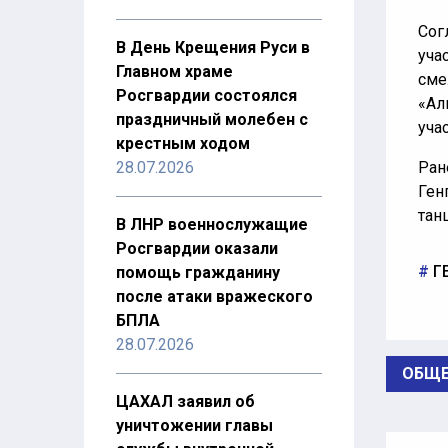
Сог
В День Крещения Руси в
уча
Главном храме
сме
Росгвардии состоялся
«Ал
праздничный молебен с
уча
крестным ходом
28.07.2026
Ран
Ген
тан
В ЛНР военнослужащие
Росгвардии оказали
Г
помощь гражданину
после атаки вражеского
БПЛА
28.07.2026
ОБЩЕ
ЦАХАЛ заявил об
уничтожении главы