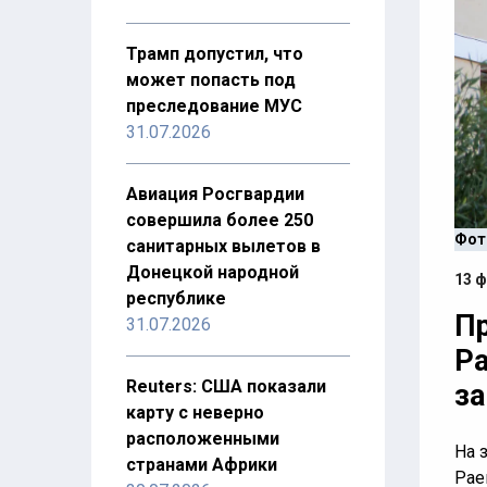
Трамп допустил, что
может попасть под
преследование МУС
31.07.2026
Авиация Росгвардии
совершила более 250
Фот
санитарных вылетов в
Донецкой народной
13 ф
республике
Пр
31.07.2026
Ра
Reuters: США показали
з
карту с неверно
расположенными
На 
странами Африки
Рае