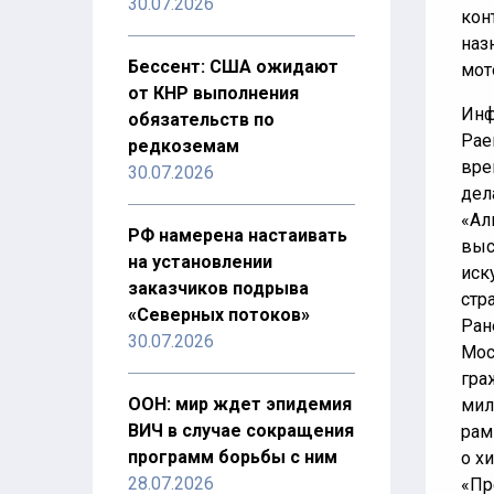
30.07.2026
кон
наз
Бессент: США ожидают
мот
от КНР выполнения
Инф
обязательств по
Рае
редкоземам
вре
30.07.2026
дел
«Ал
РФ намерена настаивать
выс
на установлении
иск
заказчиков подрыва
стр
«Северных потоков»
Ран
30.07.2026
Мос
гра
ООН: мир ждет эпидемия
мил
ВИЧ в случае сокращения
рам
программ борьбы с ним
о х
28.07.2026
«Пр