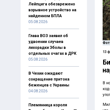
Лейпцига обезврежено
взрывное устройство на
найденном БПЛА
05.08.2026
Глава ВОЗ заявил об
удвоении случаев
Фот
лихорадки Эболы в
13 ф
отдельных очагах в ДРК
05.08.2026
Би
на
В Чехии ожидают
сокращение притока
В н
беженцев с Украины
код
04.08.2026
упо
Мил
Племянница короля