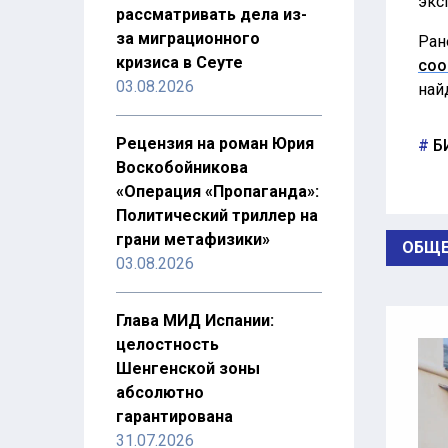
экс
рассматривать дела из-
за миграционного
Ран
кризиса в Сеуте
соо
03.08.2026
най
Рецензия на роман Юрия
Б
Воскобойникова
«Операция «Пропаганда»:
Политический триллер на
грани метафизики»
ОБЩЕ
03.08.2026
Глава МИД Испании:
целостность
Шенгенской зоны
абсолютно
гарантирована
31.07.2026