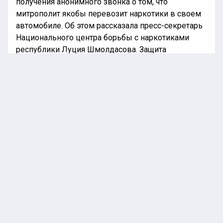
получения анонимного звонка о том, что
митрополит якобы перевозит наркотики в своем
автомобиле. Об этом рассказала пресс-секретарь
Национального центра борьбы с наркотиками
республики Луция Шмолдасова. Защита
митрополита заявила, что будет добиваться
обжалования.
Ранее «Национальная лента новостей»
информировала
, что глава кубинского МИД с
трибуны ООН требует от США оставить Кубу в
покое.
МИТРОПОЛИТ ИЛЛАРИОН
ЧЕХИЯ
ПРОИСШЕСТВИЯ