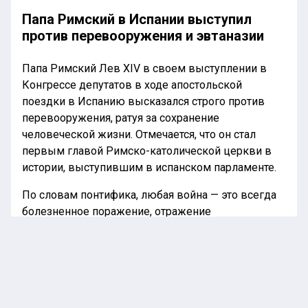
Папа Римский в Испании выступил
против перевооружения и эвтаназии
Папа Римский Лев XIV в своем выступлении в
Конгрессе депутатов в ходе апостольской
поездки в Испанию высказался строго против
перевооружения, ратуя за сохранение
человеческой жизни. Отмечается, что он стал
первым главой Римско-католической церкви в
истории, выступившим в испанском парламенте.
По словам понтифика, любая война — это всегда
болезненное поражение, отражение
неспособности людей вести переговоры. Дело в
том, что оружие, конечно же, может заставить
временно замолчать, но оно в принципе не в
состоянии гарантировать человечеству
подлинный мир. По этой причине папу Римского