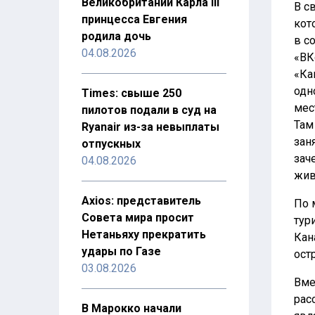
Великобритании Карла III
В с
принцесса Евгения
кот
родила дочь
в с
04.08.2026
«ВК
«Ка
одн
Times: свыше 250
мес
пилотов подали в суд на
Там
Ryanair из-за невыплаты
зан
отпускных
зач
04.08.2026
жив
Axios: представитель
По 
Совета мира просит
тур
Нетаньяху прекратить
Кан
удары по Газе
ост
03.08.2026
Вме
рас
В Марокко начали