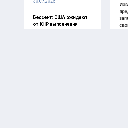
30.07.2026
Изв
пре
Бессент: США ожидают
зап
от КНР выполнения
сво
обязательств по
Обе
редкоземам
дем
30.07.2026
кам
РФ намерена настаивать
Мод
на установлении
пре
заказчиков подрыва
Хар
«Северных потоков»
сто
30.07.2026
под
мол
раз
ООН: мир ждет эпидемия
дем
ВИЧ в случае сокращения
в к
программ борьбы с ним
28.07.2026
Кам