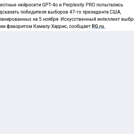
естные нейросети GPT-4o и Perplexity PRO попытались
дсказать победителя выборов 47-го президента США,
ланированных на 5 ноября. Искусственный интеллект выбр
им фаворитом Камалу Харрис, сообщает
RG.ru.
 модели проанализировали различные данные, включая
ографическую поддержку кандидатов, ключевые вопрос
пании и ситуацию в «колеблющихся» штатах.
ель ChatGPT отдала
дпочтение Камале
рис. Ее сильными
ронами являются
держка женщин и
одежи, а также
нообразные
ографические группы
оалиции.
пания Харрис также