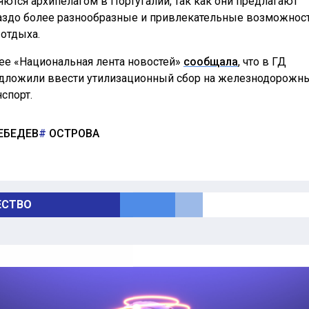
яются архипелагом в Португалии, так как они предлагают
аздо более разнообразные и привлекательные возможнос
 отдыха.
ее «Национальная лента новостей»
сообщала
, что в ГД
дложили ввести утилизационный сбор на железнодорожн
нспорт.
ЕБЕДЕВ
ОСТРОВА
СТВО