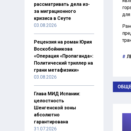
явл
рассматривать дела из-
гор
за миграционного
для
кризиса в Сеуте
03.08.2026
Ран
пре
тра
Рецензия на роман Юрия
Воскобойникова
«Операция «Пропаганда»:
Л
Политический триллер на
грани метафизики»
03.08.2026
ОБЩЕ
Глава МИД Испании:
целостность
Шенгенской зоны
абсолютно
гарантирована
31.07.2026