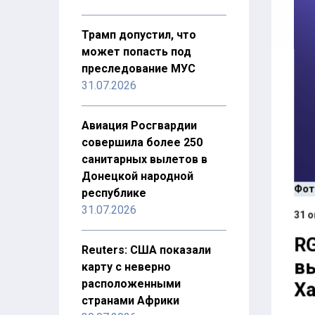
Трамп допустил, что
может попасть под
преследование МУС
31.07.2026
Авиация Росгвардии
совершила более 250
санитарных вылетов в
Донецкой народной
Фот
республике
31.07.2026
31 о
RG
Reuters: США показали
в
карту с неверно
расположенными
Ха
странами Африки