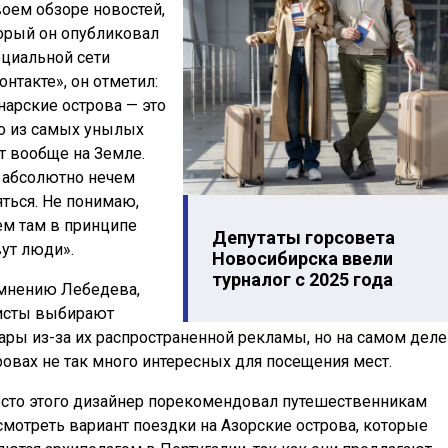
воем обзоре новостей,
орый он опубликовал
оциальной сети
онтакте», он отметил:
нарские острова — это
о из самых унылых
т вообще на Земле.
 абсолютно нечем
яться. Не понимаю,
ем там в принципе
Депутаты горсовета
ут люди».
Новосибирска ввели
турналог с 2025 года
мнению Лебедева,
исты выбирают
ары из-за их распространенной рекламы, но на самом деле
ровах не так много интересных для посещения мест.
сто этого дизайнер порекомендовал путешественникам
смотреть вариант поездки на Азорские острова, которые