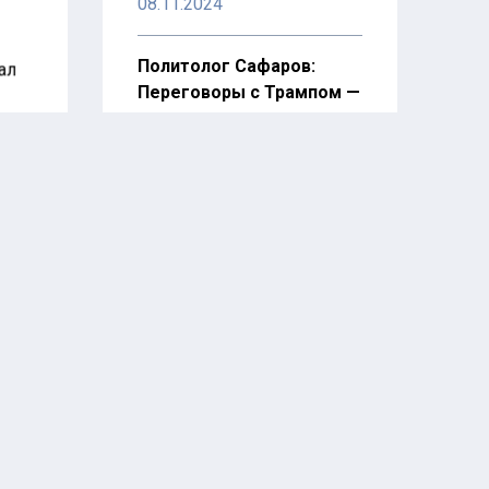
08.11.2024
Политолог Сафаров:
ал
Переговоры с Трампом —
это игра в русскую
рулетку
ы
08.11.2024
Экономист Григорьев: С
приходом Трампа США
ужесточит санкции
против РФ
07.11.2024
Востоковед Онтиков
назвал конфликт на
Ближнем Востоке
зашедшим в тупик