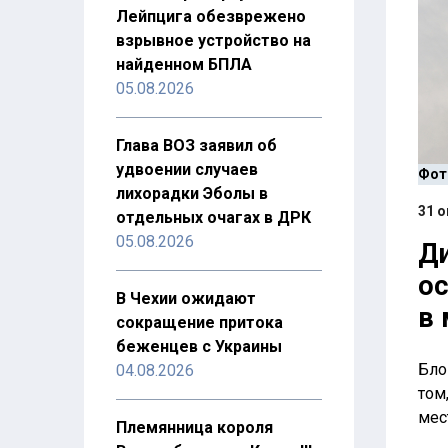
Лейпцига обезврежено
взрывное устройство на
найденном БПЛА
05.08.2026
Глава ВОЗ заявил об
удвоении случаев
Фото
лихорадки Эболы в
31 о
отдельных очагах в ДРК
05.08.2026
Ди
ос
В Чехии ожидают
в 
сокращение притока
беженцев с Украины
Бло
04.08.2026
том
мес
Племянница короля