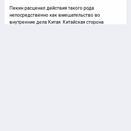
Пекин расценил действия такого рода
непосредственно как вмешательство во
внутренние дела Китая. Китайская сторона
полагает, что Лондон использует сейчас эту
инициативу не ради безопасности, а
исключительно для давления на политическую
систему КНР.
В ответ Китай намерен рассмотреть
асимметричные меры, включая в том числе
дипломатические и экономические шаги.
Ранее «Национальная лента новостей»
информировала
, что в Финляндии призвали НАТО
немедленно нарастить расходы на оборону.
ВЕЛИКОБРИТАНИЯ
КНР