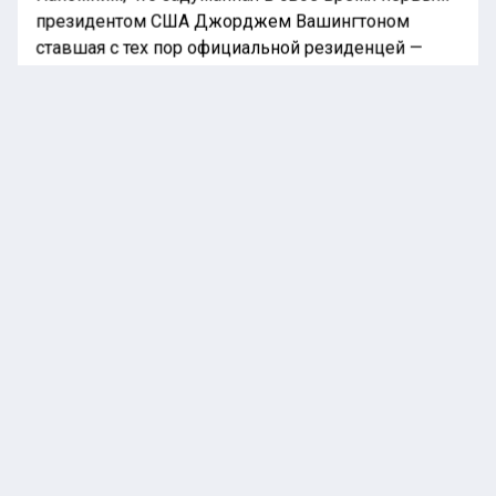
президентом США Джорджем Вашингтоном
ставшая с тех пор официальной резиденцей —
Белый дом — начала строиться в далеком 1792
году по проекту известного архитектора Джеймса
Хобена.
Ранее «Национальная лента новостей»
информировала, что
депутат
из Астаны
прокомментировала откровенные наряды
Дженнифер Лопес.
ЗОЛОТО
ОВАЛЬНЫЙ КАБИНЕТ
В МИРЕ