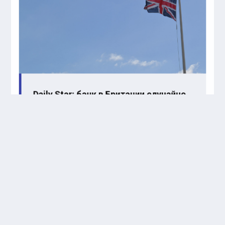
Daily Star: банк в Британии случайно
объявил клиентку покойницей и
лишил денег
В прошлом году компания «РКП» и её владелец
Сергей Николенко
подали
иск к Деревянко с
требованием вернуть пять миллионов рублей.
Они утверждали, что актер получил эти средства в
качестве аванса за здание на Алтуфьевском
шоссе, с обещанием еще 15 миллионов, которые
должны были быть переведены позже. Однако