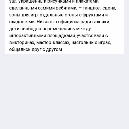
зал, украшенный рисунками и плакатами,
сделанными самими ребятами, — танцпол, сцена,
зоны для игр, отдельные столы с фруктами и
сладостями. Никакого официоза ради галочки:
дети свободно перемещались между
интерактивными площадками, участвовали в
викторинах, мастер‑классах, настольных играх,
общались друг с другом.
Взрослые, и волонтёры, и священники, и
чиновники, старались не выходить на первый
план — они были фоном заботы, а не лицом
отчётности. Особую атмосферу задала программа
ансамбля «За Родину». Музыканты, привыкшие
играть для бойцов в окопах и полевых клубах от
Херсона до Луганска, в Истре не стали менять
себя — те же песни, тот же живой разговор между
композициями, те же фронтовые истории без
лишнего пафоса. Зал реагировал мгновенно: