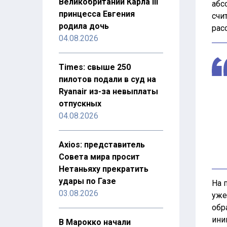
Великобритании Карла III
абс
принцесса Евгения
счи
родила дочь
рас
04.08.2026
Times: свыше 250
пилотов подали в суд на
Ryanair из-за невыплаты
отпускных
04.08.2026
Axios: представитель
Совета мира просит
Нетаньяху прекратить
удары по Газе
На 
03.08.2026
уже
обр
ини
В Марокко начали