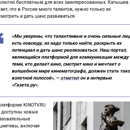
олютно бесплатным для всех заинтересованных. Катышев
тает, что в России много талантов, нужно только их
смотреть и дать шанс развиваться.
«Мы уверены, что талантливые и очень сильные лю
есть повсюду, их надо только найти, раскрыть их
потенциал и дать шанс реализоваться. Наш портал,
являющийся платформой для коммуникации между
теми, кто делает кино, смотрит кино и мечтает о
волшебном мире кинематографа, должен стать так
взлетной полосой», —
отметил
он в интервью
«Газета.ру».
платформе KINOTV.RU
 доступны новые
азовательные
циативы, включая