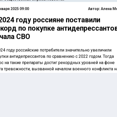
нваря 2025 09:00
Автор:
Алена М
2024 году россияне поставили
корд по покупке антидепрессантов
чала СВО
024 году российские потребители значительно увеличили
упки антидепрессантов по сравнению с 2022 годом. Тогда
ос на такие препараты достиг рекордных уровней на фоне
та тревожности, вызванной началом военного конфликта н
аине. В результате высокого интереса к этим лекарствам
ечные полки периодически испытывают нехватку тех или 
требованных препаратов. Об этом
пишет
«Коммерсантъ».
«По подсчетам ЦРПТ, оператора системы маркировк
«Честный знак», спрос на антидепрессанты в 2024 г