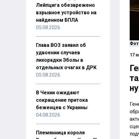
Лейпцига обезврежено
взрывное устройство на
найденном БПЛА
05.08.2026
Фот
Глава ВОЗ заявил об
удвоении случаев
17 я
лихорадки Эболы в
Г
отдельных очагах в ДРК
05.08.2026
та
ну
В Чехии ожидают
сокращение притока
Ген
беженцев с Украины
обр
04.08.2026
акт
сце
Племянница короля
под