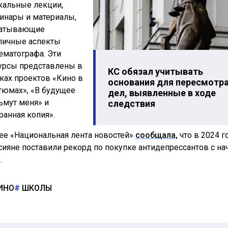
кальные лекции,
инары и материалы,
атывающие
личные аспекты
ематографа. Эти
урсы представлены в
КС обязал учитывать
ках проектов «Кино в
основания для пересмотр
тюмах», «В будущее
дел, выявленные в ходе
ьмут меня» и
следствия
ранная копия».
ее «Национальная лента новостей»
сообщала,
что в 2024 г
сияне поставили рекорд по покупке антидепрессантов с на
.
ИНО
ШКОЛЫ