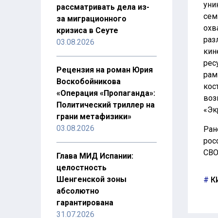
уни
рассматривать дела из-
сем
за миграционного
охв
кризиса в Сеуте
раз
03.08.2026
кин
рес
Рецензия на роман Юрия
рам
Воскобойникова
кос
«Операция «Пропаганда»:
воз
Политический триллер на
«Эк
грани метафизики»
03.08.2026
Ран
рос
СВО
Глава МИД Испании:
целостность
Шенгенской зоны
К
абсолютно
гарантирована
31.07.2026