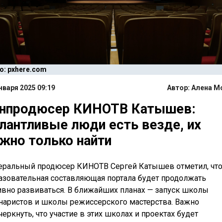
о: pxhere.com
нваря 2025 09:19
Автор:
Алена М
енпродюсер КИНОТВ Катышев:
лантливые люди есть везде, их
жно только найти
еральный продюсер КИНОТВ Сергей Катышев отметил, чт
азовательная составляющая портала будет продолжать
ивно развиваться. В ближайших планах — запуск школы
наристов и школы режиссерского мастерства. Важно
черкнуть, что участие в этих школах и проектах будет