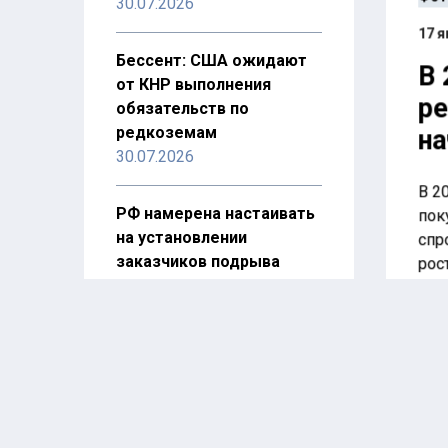
30.07.2026
17 я
Бессент: США ожидают
В 
от КНР выполнения
ре
обязательств по
редкоземам
на
30.07.2026
В 2
РФ намерена настаивать
пок
на установлении
спр
заказчиков подрыва
рос
«Северных потоков»
Укр
30.07.2026
апт
вос
ООН: мир ждет эпидемия
ВИЧ в случае сокращения
программ борьбы с ним
28.07.2026