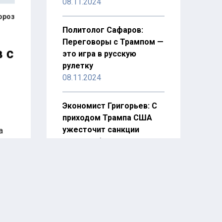
08.11.2024
ороз
Политолог Сафаров:
Переговоры с Трампом —
 с
это игра в русскую
рулетку
08.11.2024
Экономист Григорьев: С
приходом Трампа США
ужесточит санкции
а
против РФ
07.11.2024
иных
Востоковед Онтиков
назвал конфликт на
и
Ближнем Востоке
оду
зашедшим в тупик