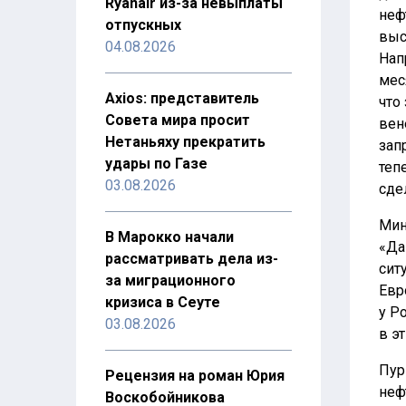
Ryanair из-за невыплаты
неф
отпускных
выс
04.08.2026
Нап
мес
Axios: представитель
что
Совета мира просит
вен
Нетаньяху прекратить
зап
удары по Газе
теп
03.08.2026
сде
Мин
В Марокко начали
«Да
рассматривать дела из-
сит
за миграционного
Евр
кризиса в Сеуте
у Р
03.08.2026
в эт
Пур
Рецензия на роман Юрия
неф
Воскобойникова