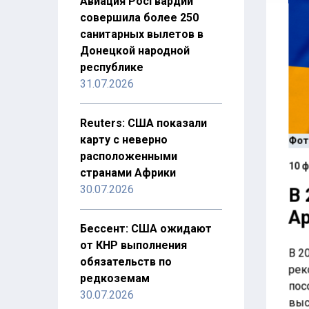
Авиация Росгвардии
совершила более 250
санитарных вылетов в
Донецкой народной
республике
31.07.2026
Reuters: США показали
карту с неверно
Фото
расположенными
10 ф
странами Африки
30.07.2026
В 
Ар
Бессент: США ожидают
от КНР выполнения
В 2
обязательств по
рек
редкоземам
пос
30.07.2026
выс