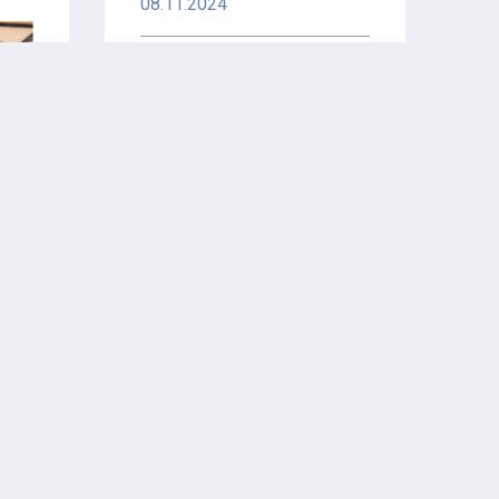
08.11.2024
Политолог Сафаров:
Переговоры с Трампом —
это игра в русскую
рулетку
08.11.2024
Экономист Григорьев: С
приходом Трампа США
ужесточит санкции
против РФ
07.11.2024
Востоковед Онтиков
ого
назвал конфликт на
.
Ближнем Востоке
зашедшим в тупик
вых