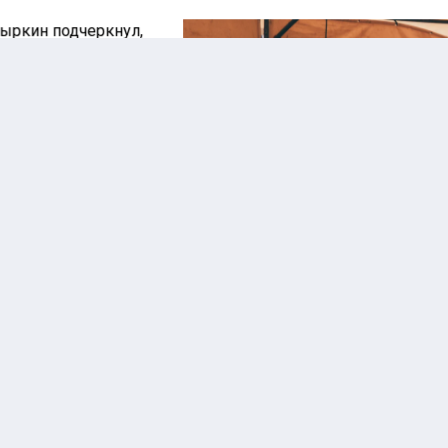
ыркин подчеркнул,
 текущие результаты –
 не предел, поскольку
енциал евразийской
еграции только
инает раскрываться, и
 больше государств-
тнеров вовлекаются в
говлю.
Несовершеннолетний
сийские компании
обворовал торговую
ивно инвестируют в
палатку на станции
витие реального
Нагатинская
тора экономики,
ючая инфраструктуру,
нодобывающую и высокотехнологичную отрасли, вместо т
бы заниматься спекулятивными краткосрочными сделками
отметил, что такие инвестиции способствуют созданию но