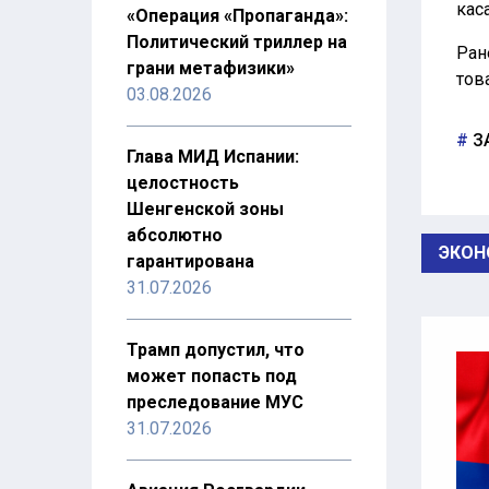
кас
«Операция «Пропаганда»:
Политический триллер на
Ран
грани метафизики»
тов
03.08.2026
З
Глава МИД Испании:
целостность
Шенгенской зоны
абсолютно
ЭКОН
гарантирована
31.07.2026
Трамп допустил, что
может попасть под
преследование МУС
31.07.2026