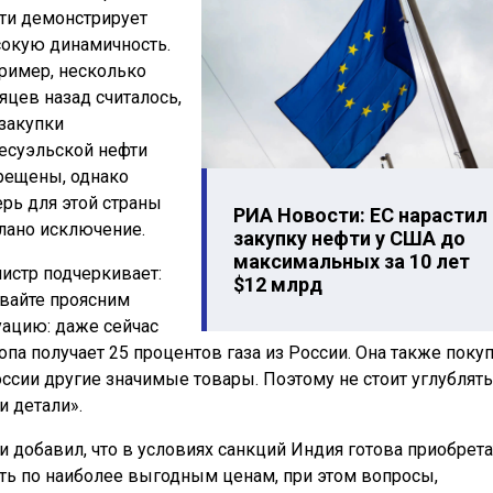
ти демонстрирует
окую динамичность.
ример, несколько
яцев назад считалось,
 закупки
есуэльской нефти
рещены, однако
ерь для этой страны
РИА Новости: ЕС нарастил
лано исключение.
закупку нефти у США до
максимальных за 10 лет
истр подчеркивает:
$12 млрд
вайте проясним
уацию: даже сейчас
опа получает 25 процентов газа из России. Она также поку
оссии другие значимые товары. Поэтому не стоит углублять
и детали».
и добавил, что в условиях санкций Индия готова приобрета
ть по наиболее выгодным ценам, при этом вопросы,