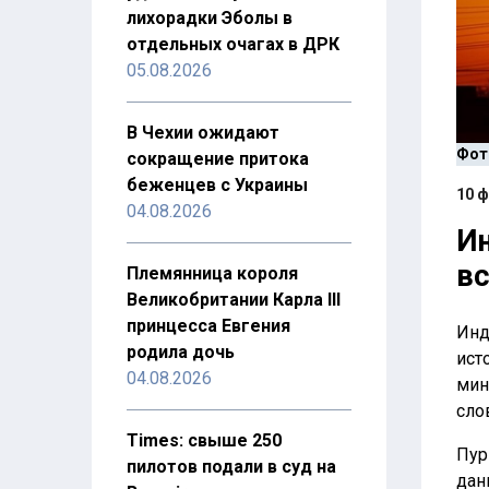
лихорадки Эболы в
отдельных очагах в ДРК
05.08.2026
В Чехии ожидают
Фото
сокращение притока
беженцев с Украины
10 ф
04.08.2026
Ин
вс
Племянница короля
Великобритании Карла III
принцесса Евгения
Инд
родила дочь
ист
04.08.2026
мин
сло
Times: свыше 250
Пур
пилотов подали в суд на
дан