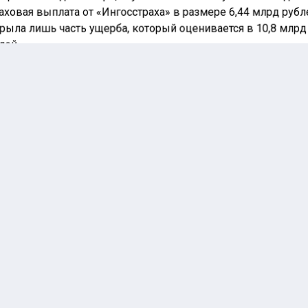
аховая выплата от «Ингосстраха» в размере 6,44 млрд руб
рыла лишь часть ущерба, который оценивается в 10,8 млрд
лей.
иентир Запад-1» не
знаёт свою вину и
лается на результаты
вёртой экспертизы в
ках уголовного дела.
елопер утверждает,
 все системы
ботали штатно, а их
женная
ективность связана с
бенностями хранения
аров. В Ozon
таивают, что по
овору аренды
Акционеры Ozon приняли
етственность за