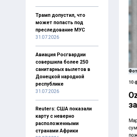
Трамп допустил, что
может попасть под
преследование МУС
31.07.2026
Авиация Росгвардии
совершила более 250
санитарных вылетов в
Фото
Донецкой народной
10 ф
республике
31.07.2026
Oz
за
Reuters: США показали
карту с неверно
Мар
расположенными
сум
странами Африки
пож