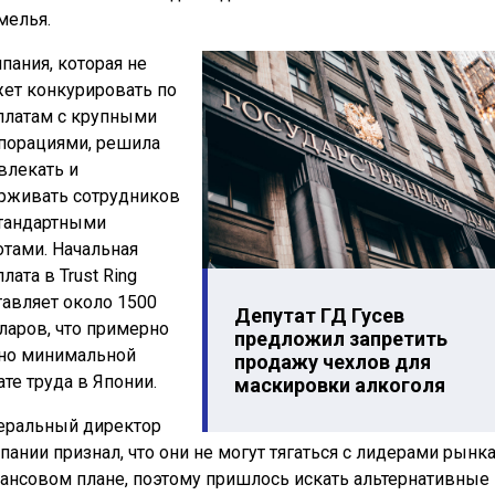
мелья.
пания, которая не
ет конкурировать по
платам с крупными
порациями, решила
влекать и
рживать сотрудников
тандартными
отами. Начальная
лата в Trust Ring
тавляет около 1500
Депутат ГД Гусев
ларов, что примерно
предложил запретить
но минимальной
продажу чехлов для
ате труда в Японии.
маскировки алкоголя
еральный директор
пании признал, что они не могут тягаться с лидерами рынка
ансовом плане, поэтому пришлось искать альтернативные