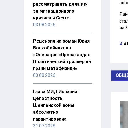
спо
рассматривать дела из-
за миграционного
Ран
кризиса в Сеуте
ста
03.08.2026
на 
Рецензия на роман Юрия
А
Воскобойникова
«Операция «Пропаганда»:
Политический триллер на
грани метафизики»
ОБЩЕ
03.08.2026
Глава МИД Испании:
целостность
Шенгенской зоны
абсолютно
гарантирована
31.07.2026