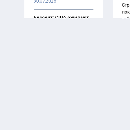
30.07.2026
Стр
пок
Бессент: США ожидают
руб
от КНР выполнения
«Ор
обязательств по
при
редкоземам
ссы
30.07.2026
чет
рам
РФ намерена настаивать
Дев
на установлении
что
заказчиков подрыва
сра
«Северных потоков»
сни
30.07.2026
эфф
осо
ООН: мир ждет эпидемия
тов
ВИЧ в случае сокращения
нас
программ борьбы с ним
дог
28.07.2026
отв