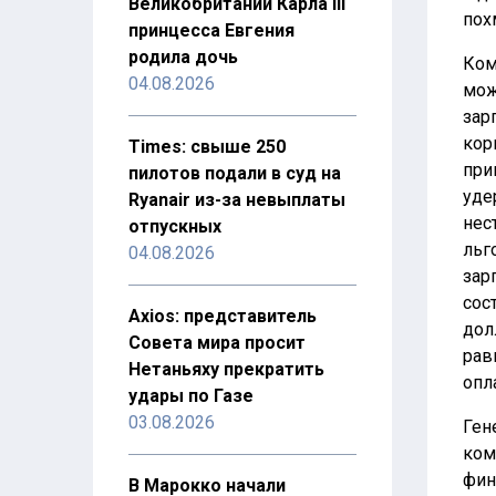
Великобритании Карла III
пох
принцесса Евгения
родила дочь
Ком
04.08.2026
мож
зар
кор
Times: свыше 250
при
пилотов подали в суд на
уде
Ryanair из-за невыплаты
нес
отпускных
льг
04.08.2026
зарп
сос
Axios: представитель
дол
Совета мира просит
рав
Нетаньяху прекратить
опл
удары по Газе
03.08.2026
Ген
ком
фин
В Марокко начали