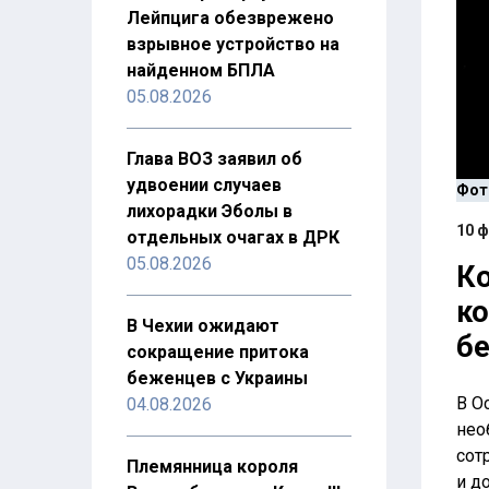
Лейпцига обезврежено
взрывное устройство на
найденном БПЛА
05.08.2026
Глава ВОЗ заявил об
удвоении случаев
Фото
лихорадки Эболы в
10 ф
отдельных очагах в ДРК
05.08.2026
Ко
ко
В Чехии ожидают
б
сокращение притока
беженцев с Украины
В О
04.08.2026
нео
сот
Племянница короля
и д