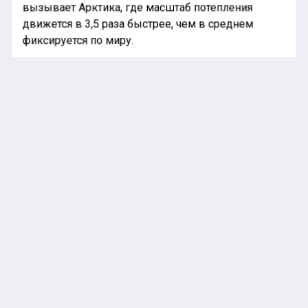
вызывает Арктика, где масштаб потепления
движется в 3,5 раза быстрее, чем в среднем
фиксируется по миру.
Ученые предрекают к тому же опасную засуху и
пожары в Амазонии, который считается главным
защитником планеты от изменений климата.
Ранее «Национальная лента новостей»
информировала
, что митрополит Иларион выехал
из Чехии, опасаясь повторения истории с
задержанием.
ЖАРА
ООН
В МИРЕ