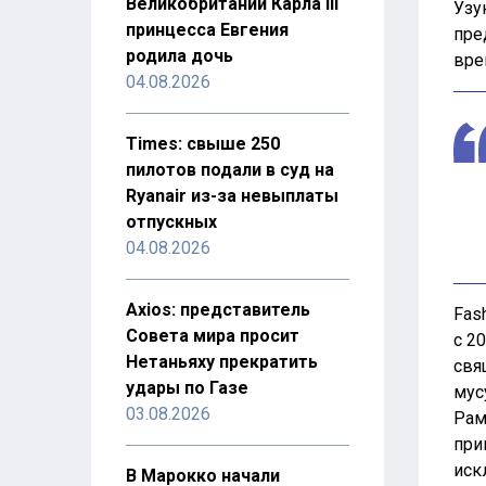
Великобритании Карла III
Узу
принцесса Евгения
пре
родила дочь
вре
04.08.2026
Times: свыше 250
пилотов подали в суд на
Ryanair из-за невыплаты
отпускных
04.08.2026
Axios: представитель
Fash
Совета мира просит
с 20
Нетаньяху прекратить
свя
удары по Газе
мус
03.08.2026
Рам
при
иск
В Марокко начали