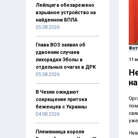
Лейпцига обезврежено
взрывное устройство на
найденном БПЛА
05.08.2026
Глава ВОЗ заявил об
Фот
удвоении случаев
лихорадки Эболы в
11 м
отдельных очагах в ДРК
Не
05.08.2026
на
В Чехии ожидают
Орг
сокращение притока
пом
беженцев с Украины
свя
04.08.2026
уже
Племянница короля
Нев