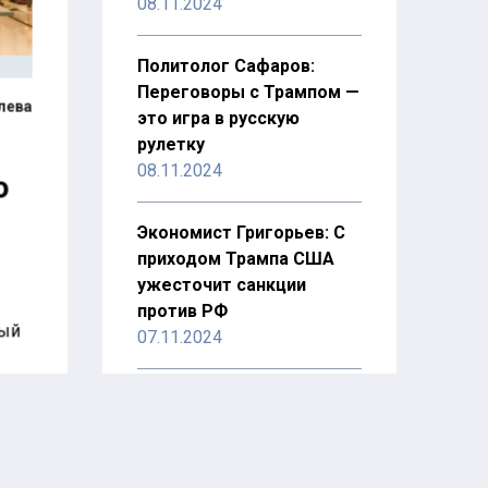
08.11.2024
Политолог Сафаров:
Переговоры с Трампом —
лева
это игра в русскую
рулетку
08.11.2024
о
Экономист Григорьев: С
приходом Трампа США
ужесточит санкции
против РФ
тый
07.11.2024
Востоковед Онтиков
назвал конфликт на
Ближнем Востоке
зашедшим в тупик