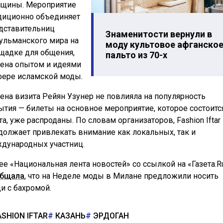
щины. Мероприятие
диционно объединяет
дставительниц
Знаменитости вернули в
ульманского мира на
моду культовое афганско
щадке для общения,
пальто из 70-х
ена опытом и идеями
фере исламской моды.
ена визита Рейян Узунер не повлияла на популярность
ытия — билеты на основное мероприятие, которое состоитс
та, уже распроданы. По словам организаторов, Fashion Iftar
должает привлекать внимание как локальных, так и
дународных участниц.
ее «Национальная лента новостей» со ссылкой на «Газета.R
бщала
, что на Неделе моды в Милане предложили носить
и с бахромой.
SHION IFTAR
КАЗАНЬ
ЭРДОГАН