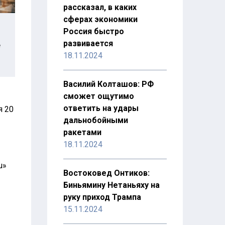
рассказал, в каких
сферах экономики
Россия быстро
развивается
е
18.11.2024
Василий Колташов: РФ
сможет ощутимо
ответить на удары
я 20
дальнобойными
ракетами
18.11.2024
u»
Востоковед Онтиков:
Биньямину Нетаньяху на
руку приход Трампа
15.11.2024