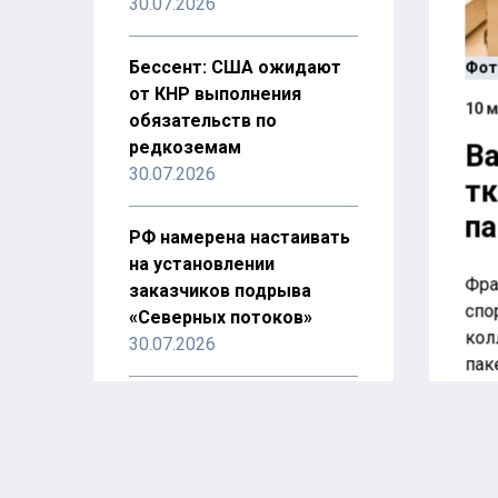
30.07.2026
Бессент: США ожидают
Фот
от КНР выполнения
10 м
обязательств по
редкоземам
Ba
30.07.2026
тк
па
РФ намерена настаивать
на установлении
Фра
заказчиков подрыва
спо
«Северных потоков»
кол
30.07.2026
пак
мод
ООН: мир ждет эпидемия
выс
ВИЧ в случае сокращения
программ борьбы с ним
Нов
28.07.2026
наз