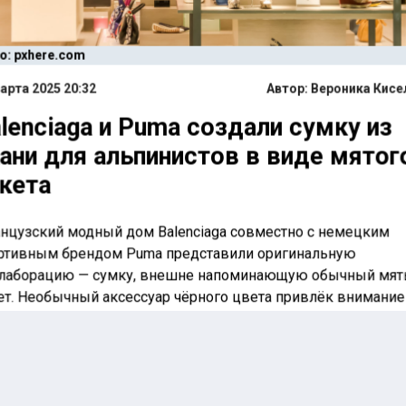
о: pxhere.com
арта 2025 20:32
Автор:
Вероника Кисе
lenciaga и Puma создали сумку из
ани для альпинистов в виде мятог
кета
нцузский модный дом Balenciaga совместно с немецким
ртивным брендом Puma представили оригинальную
лаборацию — сумку, внешне напоминающую обычный мя
ет. Необычный аксессуар чёрного цвета привлёк внимание
ных критиков своим нестандартным дизайном и
окотехнологичными материалами.
инка получила
вание Marché Bag и