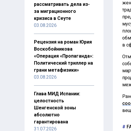
жен
рассматривать дела из-
тра
за миграционного
пре
кризиса в Сеуте
мус
03.08.2026
пло
обм
Рецензия на роман Юрия
в с
Воскобойникова
«Операция «Пропаганда»:
Отм
Политический триллер на
соб
грани метафизики»
мар
03.08.2026
про
меж
Глава МИД Испании:
Ран
целостность
соо
Шенгенской зоны
вещ
абсолютно
гарантирована
FA
31.07.2026