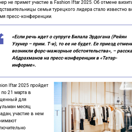
нер не примет участие в Fashion Iftar 2025. Об отмене визит
дставительницы семьи турецкого лидера стало известно в
мя пресс-конференции.
«Если речь идет о супруге Билала Эрдогана (Рейян
Узунер – прим. Т-и), то ее не будет. Ее приезд отмен
возникли форс-мажорные обстоятельства», – расск
Абдрахманов на пресс-конференции в «Татар-
информе».
ion Iftar 2025 пройдет
 по 21 марта в
щенный для
ульман месяц
адан, участие в нем
нимают
лючительно