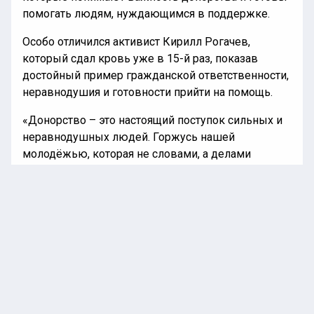
помогать людям, нуждающимся в поддержке.
Особо отличился активист Кирилл Рогачев,
который сдал кровь уже в 15-й раз, показав
достойный пример гражданской ответственности,
неравнодушия и готовности прийти на помощь.
«Донорство – это настоящий поступок сильных и
неравнодушных людей. Горжусь нашей
молодёжью, которая не словами, а делами
помогает обществу и показывает пример
ответственности, взаимопомощи и человечности»,
— подчеркнул лидер справедливороссов региона
Вячеслав Калинин.
ВЯЧЕСЛАВ КАЛИНИН
ДОНОРЫ