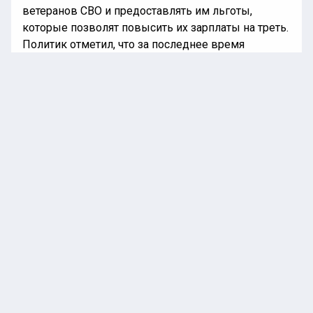
ветеранов СВО и предоставлять им льготы,
которые позволят повысить их зарплаты на треть.
Политик отметил, что за последнее время
СПРАВЕДЛИВАЯ РОССИЯ внесла несколько
законопроектов, которые предусматривают
введение квот для ветеранов СВО при устройстве
на работу в органы власти и на предприятия.
Политик напомнил, что среди других мер
поддержки участников СВО, которые предлагает
СР, – бесплатная реабилитация в
государственных и частных медучреждениях, а
также повышение ежемесячной выплаты как
участникам боевых действий до уровня
прожиточного минимума в регионе.
«Полностью согласен с данной позицией Сергея
Михайловича. Необходимо разработать и
утвердить единые стандарты по предоставлению