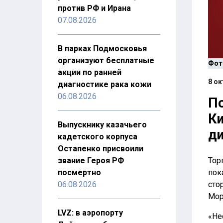
против РФ и Ирана
07.08.2026
В парках Подмосковья
организуют бесплатные
Фото
акции по ранней
8 ок
диагностике рака кожи
06.08.2026
По
Ки
Выпускнику казачьего
д
кадетского корпуса
Остапенко присвоили
звание Героя РФ
Тор
посмертно
пок
06.08.2026
сто
Мор
LVZ: в аэропорту
«Не