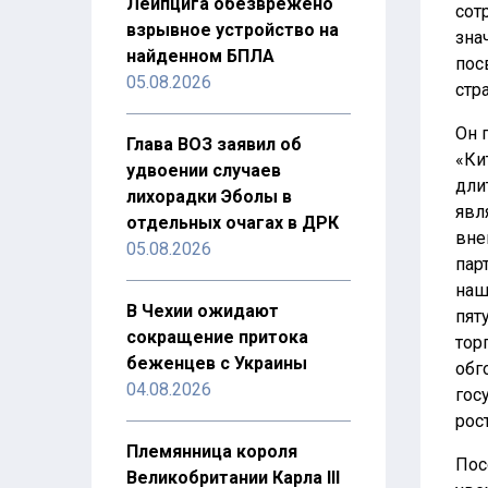
Лейпцига обезврежено
сот
взрывное устройство на
зна
найденном БПЛА
пос
05.08.2026
стр
Он 
Глава ВОЗ заявил об
«Ки
удвоении случаев
дли
лихорадки Эболы в
явл
отдельных очагах в ДРК
вне
05.08.2026
пар
наш
В Чехии ожидают
пят
сокращение притока
тор
беженцев с Украины
обг
04.08.2026
гос
рос
Племянница короля
Пос
Великобритании Карла III