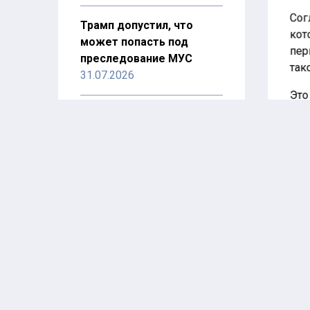
Сог
Трамп допустил, что
кот
может попасть под
пер
преследование МУС
так
31.07.2026
Это
про
Авиация Росгвардии
совершила более 250
В М
санитарных вылетов в
сос
Донецкой народной
на 
республике
31.07.2026
Кро
кол
стр
Reuters: США показали
5%,
карту с неверно
Ста
расположенными
пок
странами Африки
пов
30.07.2026