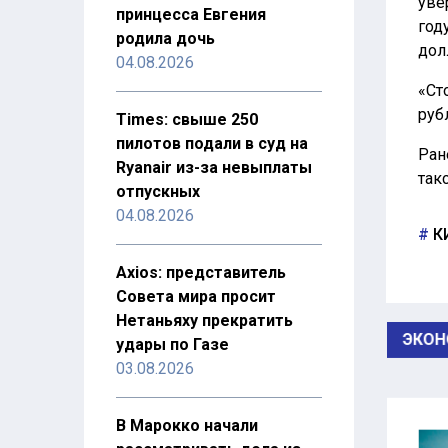
уве
принцесса Евгения
год
родила дочь
дол
04.08.2026
«Ст
руб
Times: свыше 250
пилотов подали в суд на
Ран
Ryanair из-за невыплаты
так
отпускных
04.08.2026
К
Axios: представитель
Совета мира просит
Нетаньяху прекратить
ЭКОН
удары по Газе
03.08.2026
В Марокко начали