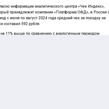
ласно информации аналитического центра «Чек Индекс»,
орый принадлежит компании «Платформа ОФД», в России 
иод с июня по август 2024 года средний чек за поездку на
си составил 592 рубля.
 на 11% выше по сравнению с аналогичным периодом
шлого года.
оскве средняя цена поездки за тот же промежуток време
тавила 803 рубля, что также превышает показатель 2023 го
10%.
ме того, общее
ичество поездок по
ане увеличилось на
 а в Москве – на 7%.
тистика за сентябрь
азала небольшое
ышение среднего