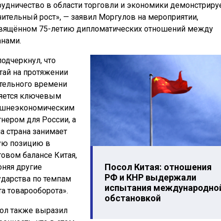
рудничество в области торговли и экономики демонстриру
чительный рост», — заявил Моргулов на мероприятии,
вящённом 75-летию дипломатических отношений между
анами.
подчеркнул, что
тай на протяжении
тельного времени
яется ключевым
шнеэкономическим
тнером для России, а
а страна занимает
ую позицию в
говом балансе Китая,
Посол Китая: отношения
оняя другие
РФ и КНР выдержали
ударства по темпам
испытания международно
та товарооборота».
обстановкой
ол также выразил