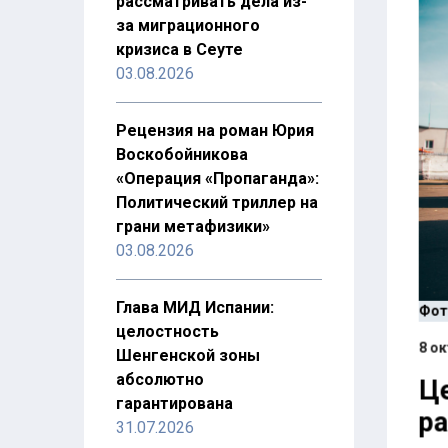
рассматривать дела из-
за миграционного
кризиса в Сеуте
03.08.2026
Рецензия на роман Юрия
Воскобойникова
«Операция «Пропаганда»:
Политический триллер на
грани метафизики»
03.08.2026
Глава МИД Испании:
Фот
целостность
8 ок
Шенгенской зоны
абсолютно
Це
гарантирована
ра
31.07.2026