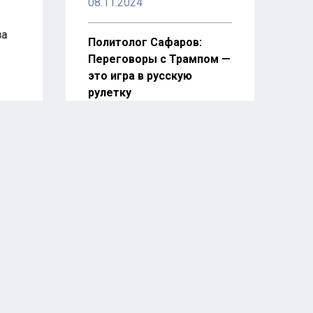
08.11.2024
за
Политолог Сафаров:
Переговоры с Трампом —
это игра в русскую
рулетку
08.11.2024
ни
Экономист Григорьев: С
да
приходом Трампа США
ужесточит санкции
против РФ
07.11.2024
Востоковед Онтиков
назвал конфликт на
Ближнем Востоке
зашедшим в тупик