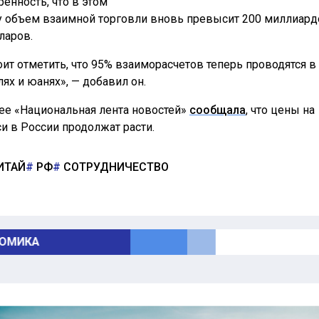
ренность, что в этом
у объем взаимной торговли вновь превысит 200 миллиард
ларов.
оит отметить, что 95% взаиморасчетов теперь проводятся в
лях и юанях», — добавил он.
ее «Национальная лента новостей»
сообщала
, что цены на
си в России продолжат расти.
ИТАЙ
РФ
СОТРУДНИЧЕСТВО
ОМИКА