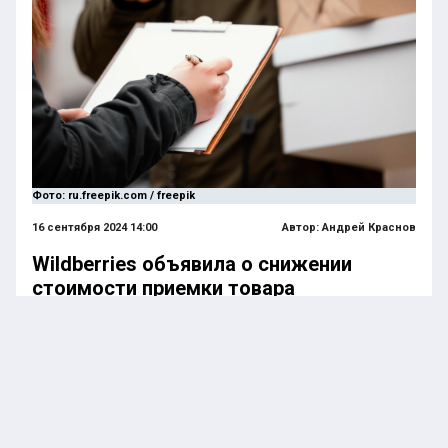
Фото: ru.freepik.com / freepik
16 сентября 2024 14:00
Автор:
Андрей Краснов
Wildberries объявила о снижении
стоимости приемки товара
По данным WB, стоимость поставки товаров для
продавцов теперь составляет 1,7 рубля за литр и
500 рублей за паллету. Как ранее сообщал Forbes,
маркетплейс Wildberries начал регулярно взимать
плату за приемку товаров, тогда как раньше это