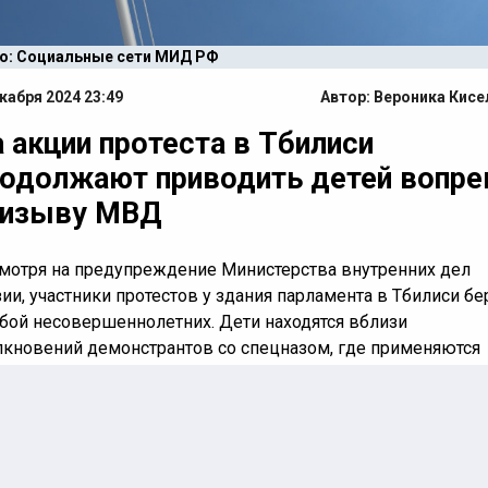
о: Социальные сети МИД РФ
кабря 2024 23:49
Автор:
Вероника Кисе
 акции протеста в Тбилиси
одолжают приводить детей вопре
ризыву МВД
мотря на предупреждение Министерства внутренних дел
зии, участники протестов у здания парламента в Тбилиси бе
обой несовершеннолетних. Дети находятся вблизи
лкновений демонстрантов со спецназом, где применяются
арды.
фоне продолжающихся протестов в столице Грузии участни
ий игнорируют призыв МВД не приводить детей на
ифестации. Несовершеннолетние замечены в толпе недал