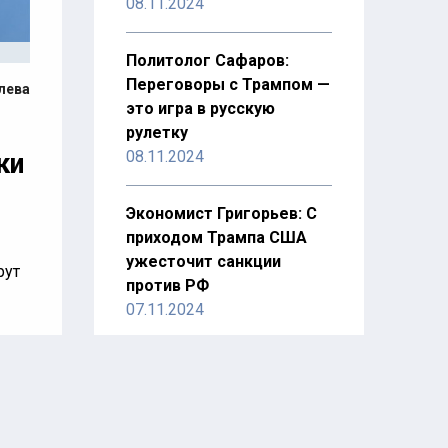
08.11.2024
Политолог Сафаров:
Переговоры с Трампом —
лева
это игра в русскую
рулетку
08.11.2024
ки
Экономист Григорьев: С
приходом Трампа США
ужесточит санкции
рут
против РФ
07.11.2024
Востоковед Онтиков
ки
назвал конфликт на
Ближнем Востоке
еко
зашедшим в тупик