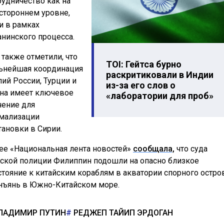
рудничество как на
стороннем уровне,
 и в рамках
анинского процесса.
 также отметили, что
TOI: Гейтса бурно
ьнейшая координация
раскритиковали в Индии
лий России, Турции и
из-за его слов о
на имеет ключевое
«лаборатории для проб»
чение для
мализации
тановки в Сирии.
ее «Национальная лента новостей»
сообщала,
что суда
ской полиции Филиппин подошли на опасно близкое
стояние к китайским кораблям в акватории спорного остро
нъянь в Южно-Китайском море.
ЛАДИМИР ПУТИН
РЕДЖЕП ТАЙИП ЭРДОГАН