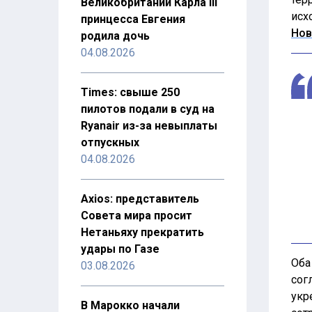
Великобритании Карла III
исх
принцесса Евгения
Нов
родила дочь
04.08.2026
Times: свыше 250
пилотов подали в суд на
Ryanair из-за невыплаты
отпускных
04.08.2026
Axios: представитель
Совета мира просит
Нетаньяху прекратить
удары по Газе
Оба
03.08.2026
сог
укр
В Марокко начали