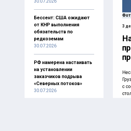
30.07.2026
Фот
Бессент: США ожидают
от КНР выполнения
3 де
обязательств по
На
редкоземам
30.07.2026
пр
п
РФ намерена настаивать
на установлении
Нес
заказчиков подрыва
Гру
«Северных потоков»
с с
30.07.2026
сто
пет
ООН: мир ждет эпидемия
На 
ВИЧ в случае сокращения
акц
программ борьбы с ним
ман
28.07.2026