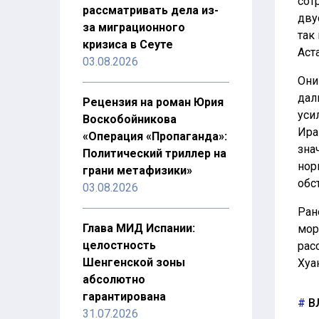
сот
рассматривать дела из-
дву
за миграционного
так
кризиса в Сеуте
Аст
03.08.2026
Они
дал
Рецензия на роман Юрия
уси
Воскобойникова
Ира
«Операция «Пропаганда»:
зна
Политический триллер на
нор
грани метафизики»
обс
03.08.2026
Ран
Глава МИД Испании:
мор
целостность
рас
Шенгенской зоны
Хуа
абсолютно
гарантирована
В
31.07.2026