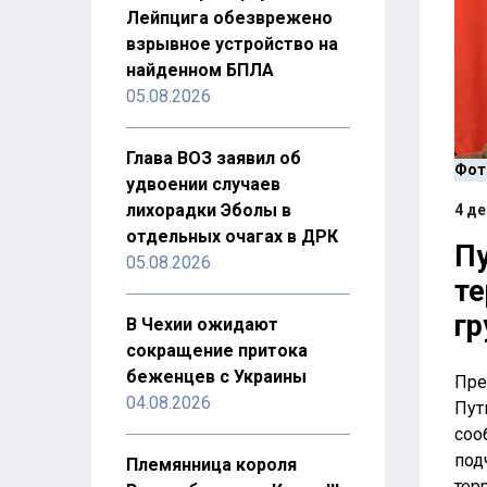
Лейпцига обезврежено
взрывное устройство на
найденном БПЛА
05.08.2026
Глава ВОЗ заявил об
Фот
удвоении случаев
лихорадки Эболы в
4 де
отдельных очагах в ДРК
Пу
05.08.2026
те
гр
В Чехии ожидают
сокращение притока
беженцев с Украины
Пре
04.08.2026
Пут
соо
под
Племянница короля
тер