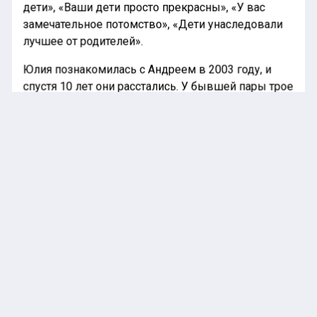
дети», «Ваши дети просто прекрасны», «У вас
замечательное потомство», «Дети унаследовали
лучшее от родителей».
Юлия познакомилась с Андреем в 2003 году, и
спустя 10 лет они расстались. У бывшей пары трое
общих детей: Артем, Яна и Арсений, которые носят
фамилию отца. Сам футболист признавался, что
почти семь лет не виделся со своими детьми из-
за их матери, но Юлия опровергала эти
утверждения. По ее словам, бывший партнер
просто исчез из их жизни и редко звонил. Однако
в 2019 году он возобновил общение с детьми и
публично делился этим в социальных сетях.
Юлия высказывала журналистам о своем
желании стать матерью вновь, но пока что она не
нашла подходящего кандидата на роль отца для
своего ребенка. Она также отмечала, что не хочет