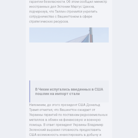
Фото: ru.freepik.com / wirestock
12 февраля 2025 19:14
Автор:
Вероника Киселева
Эстония рассматривает возможность заключения
с США соглашения, предусматривающего
поставки редкоземельных металлов в обмен на
гарантии безопасности. Об этом сообщил министр
иностранных дел Эстонии Маргус Цахкна,
подчеркнув, что Таллин стремится укрепить
сотрудничество с Вашингтоном в сфере
стратегических ресурсов.
В Чехии испугались введенных в США
пошлин на импорт стали
Напомним, до этого президент США Дональд
Трамп отметил, что Вашингтон ожидает от
Украины гарантий по поставкам редкоземельных
металлов в обмен на финансовую и военную
помощь. В ответ президент Украины Владимир
Зеленский выразил готовность предоставить
США возможность инвестировать в добычу и
совместную разработку полезных ископаемых
страны.
Ранее депутат Бундестага и лидер партии «Союз
Сары Вагенкнехт – за разум и справедливость»