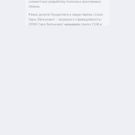
(BSW) Сара Вагенкнехт
называла
сделку США и
Украины по металлам катастрофой для ЕС.
США
ЭСТОНИЯ
ЭКОНОМИКА