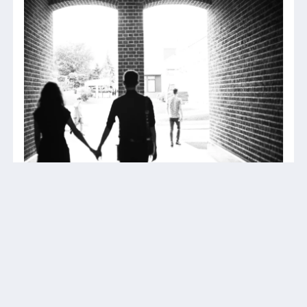
«VK Знакомства»: 97% россиян ценят
в отношениях романтику
Согласно данным опроса, среди самых
отталкивающих вкусовых сочетаний россияне
назвали арбуз с хлебом и сыром (16%
опрошенных), окрошку на кефире (12%), пиццу с