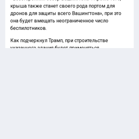
крыша также станет своего рода портом для
дронов для защиты всего Вашингтона», при это
она будет вмещать неограниченное число
беспилотников.
Как подчеркнул Трамп, при строительстве
указанного здания будет применяться
непробиваемая сталь в сочетании с
непробиваемым стеклом. Если беспилотник вдруг
ударит по крыше, то отскочит, не нанеся урона.
Президент США подчеркнул также, что
строительство ведется на деньги его и
инвесторов.
Ранее «Национальная лента новостей»
информировала
, что Си Цзиньпин предложил
помощь в урегулировании обстановки вокруг
Ирана