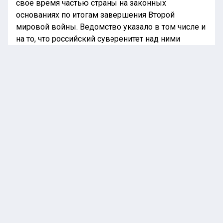
свое время частью страны на законных
основаниях по итогам завершения Второй
мировой войны. Ведомство указало в том числе и
на то, что российский суверенитет над ними
остается неоспоримым.
Ранее «Национальная лента новостей»
информировала, что
депутат
из Астаны
прокомментировала откровенные наряды
Дженнифер Лопес. Она пояснила, что можно было
сценические костюмы адаптировать под
ментальность соответствующей аудитории.
МИД
ЯПОНИЯ
В МИРЕ