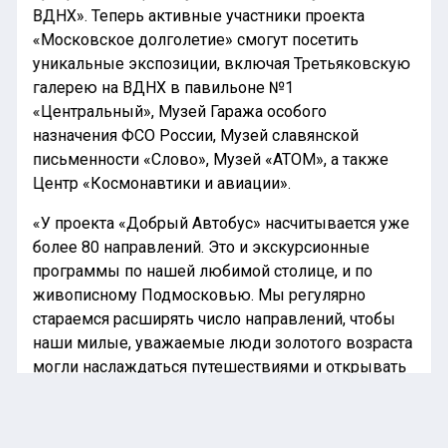
ВДНХ». Теперь активные участники проекта
«Московское долголетие» смогут посетить
уникальные экспозиции, включая Третьяковскую
галерею на ВДНХ в павильоне №1
«Центральный», Музей Гаража особого
назначения ФСО России, Музей славянской
письменности «Слово», Музей «АТОМ», а также
Центр «Космонавтики и авиации».
«У проекта «Добрый Автобус» насчитывается уже
более 80 направлений. Это и экскурсионные
программы по нашей любимой столице, и по
живописному Подмосковью. Мы регулярно
стараемся расширять число направлений, чтобы
наши милые, уважаемые люди золотого возраста
могли наслаждаться путешествиями и открывать
для себя новые уникальные и невероятные
места. Этот проект – самая добрая инициатива,
которая выражает нашу любовь, заботу и