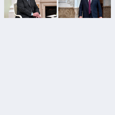
Лукашенко призвал решить
Лукашенко: Польша и Литва не
конфликт России и Украины
взаимны по отношению к
мирным путем
Беларуси
Лукашенко посоветовал
Лукашенко: 2024 год сможет
Пашиняну более активно
многое изменить на Украине
сотрудничать
ПОЛИТИКА
ОБЩЕСТВО
ЭКОНОМИКА
ПРОИСШЕСТВИЯ
В МИРЕ
СПОРТ
КУЛЬТУРА