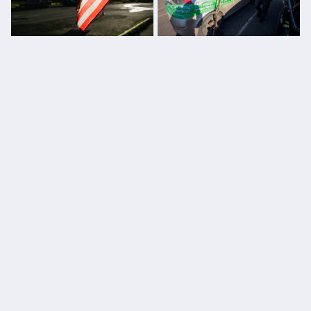
Конгресс США не принял
Минфин выступил за отправку
бюджетное соглашение из-за
части средств от штрафов за
позиции Трампа
ПДД в федеральный бюджет
КНР планирует смягчить
Бюджет РФ за 11 месяцев
денежно-кредитную политику и
исполнен с дефицитом 389 млрд
увеличить бюджетные расходы
рублей
ПОЛИТИКА
ОБЩЕСТВО
ЭКОНОМИКА
ПРОИСШЕСТВИЯ
В МИРЕ
СПОРТ
КУЛЬТУРА
НАЦИОНАЛЬНАЯ