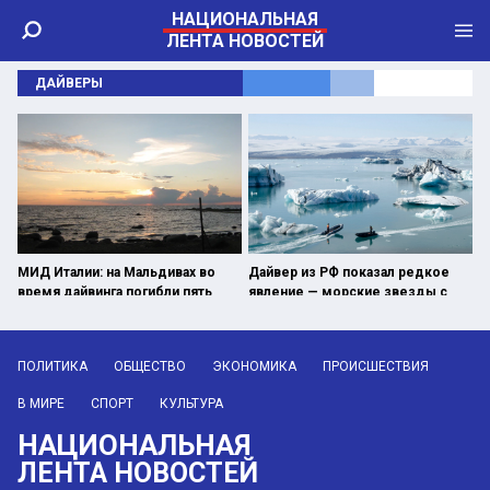
НАЦИОНАЛЬНАЯ
ЛЕНТА НОВОСТЕЙ
ДАЙВЕРЫ
МИД Италии: на Мальдивах во
Дайвер из РФ показал редкое
время дайвинга погибли пять
явление — морские звезды с
итальянцев
внутренней стороны льда
ПОЛИТИКА
ОБЩЕСТВО
ЭКОНОМИКА
ПРОИСШЕСТВИЯ
В МИРЕ
СПОРТ
КУЛЬТУРА
НАЦИОНАЛЬНАЯ
ЛЕНТА НОВОСТЕЙ