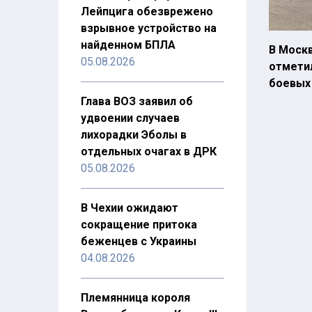
Лейпцига обезврежено
взрывное устройство на
найденном БПЛА
В Москв
05.08.2026
отмети
боевых
Глава ВОЗ заявил об
удвоении случаев
лихорадки Эболы в
отдельных очагах в ДРК
05.08.2026
В Чехии ожидают
сокращение притока
беженцев с Украины
04.08.2026
Племянница короля