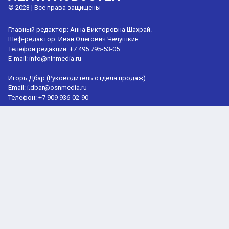
© 2023 | Все права защищены
Главный редактор: Анна Викторовна Шахрай.
Шеф-редактор: Иван Олегович Чечушкин.
Телефон редакции: +7 495 795-53-05
E-mail:
info@nlnmedia.ru
Игорь Дбар (Руководитель отдела продаж)
Email:
i.dbar@osnmedia.ru
Телефон:
+7 909 936-02-90
Сетевое издание Информационное агентство "Национальная лента
новостей" зарегистрировано Роскомнадзором 21.01.2024,
реестровая запись ЭЛ № ФС77-86635.
Учредитель: Общество с ограниченной ответственностью
"Лаборатория технологических инноваций" (ОГРН 1227700533895).
18+
Мнение редакции может не совпадать с мнением авторов.
При перепечатке или цитировании материалов сайта nlnmedia.ru
ссылка на источник обязательна, при использовании в Интернет-
изданиях и на сайтах обязательна прямая гиперссылка на сайт