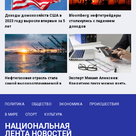
Доходы домохозяйств США в
Bloomberg: нефтетрейдеры
2023 году выросли впервые за 5
столкнулись с падением
лет
доходов
Нефтегазовая отрасль стала
Эксперт Михаил Алексеев:
самой высокооплачиваемой в
Кредитную паузу можно взять,
РФ
если доходы упали на 30%
ПОЛИТИКА
ОБЩЕСТВО
ЭКОНОМИКА
ПРОИСШЕСТВИЯ
В МИРЕ
СПОРТ
КУЛЬТУРА
НАЦИОНАЛЬНАЯ
ЛЕНТА НОВОСТЕЙ