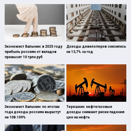
Экономист Балынин: в 2025 году
Доходы девелоперов снизились
прибыль россиян от вкладов
на 13,7% за год
превысит 10 трлн руб
Экономист Балынин: по итогам
Терешкин: нефтегазовые
года доходы россиян вырастут
доходы снижают риски падения
на 108‑109%
цен на нефть