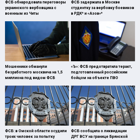
ФСБ обнародовала переговоры
ФСБ задержала в Москве
украинского вербовщика с
студентку за вербовку боевиков
военным из Читы
в РДК* и «Азов»*
Мошенники обманули
«Ъ»: ФСБ предотвратила теракт,
безработного москвича на 1,5
подготовленный российским
миллиона под видом ФСБ
бойцом на объекте ПВО
ФСБ: в Омской области осудили
ФСБ сообщила о ликвидации
троих человек за попытку
ДРГ ВСУ на границе Брянской