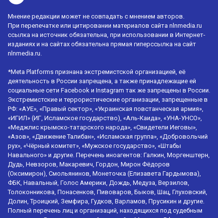
Мнение редакции может не совпадать с мнением авторов.
При перепечатке или цитировании материалов сайта nlnmedia.ru
ссылка на источник обязательна, при использовании в Интернет-
изданиях и на сайтах обязательна прямая гиперссылка на сайт
nlnmedia.ru.
*Meta Platforms признана экстремистской организацией, её
деятельность в России запрещена, а также принадлежащие ей
социальные сети Facebook и Instagram так же запрещены в России.
Экстремистские и террористические организации, запрещенные в
РФ: «АУЕ», «Правый сектор», «Украинская повстанческая армия»,
«ИГИЛ» (ИГ, Исламское государство), «Аль-Каида», «УНА-УНСО»,
«Меджлис крымско-татарского народа», «Свидетели Иеговы»,
«Азов», «Движение Талибан», «Исламская группа», «Добровольчий
рух», «Чёрный комитет», «Мужское государство», «Штабы
Навального» и другие. Перечень иноагентов: Галкин, Моргенштерн,
Дудь, Невзоров, Макаревич, Гордон, Мирон Фёдоров
(Оксимирон), Смольянинов, Монеточка (Елизавета Гардымова),
ФБК, Навальный, Голос Америки, Дождь, Медуза, Верзилов,
Толоконникова, Понасенков, Пивоваров, Быков, Шац, Глуховский,
Долин, Троицкий, Земфира, Гудков, Варламов, Прусикин и другие.
Полный перечень лиц и организаций, находящихся под судебным