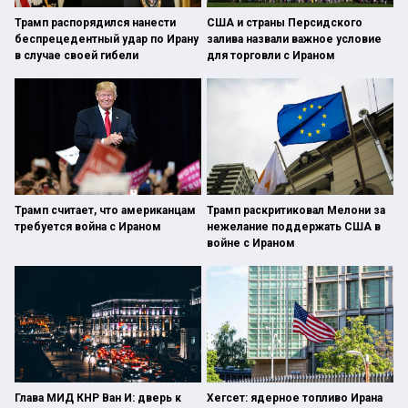
Трамп распорядился нанести
США и страны Персидского
беспрецедентный удар по Ирану
залива назвали важное условие
в случае своей гибели
для торговли с Ираном
Трамп считает, что американцам
Трамп раскритиковал Мелони за
требуется война с Ираном
нежелание поддержать США в
войне с Ираном
Глава МИД КНР Ван И: дверь к
Хегсет: ядерное топливо Ирана