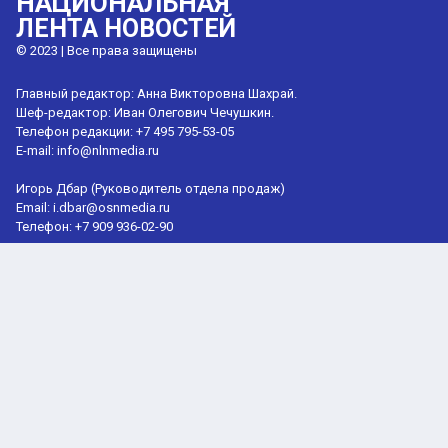
НАЦИОНАЛЬНАЯ
ЛЕНТА НОВОСТЕЙ
© 2023 | Все права защищены
Главный редактор: Анна Викторовна Шахрай.
Шеф-редактор: Иван Олегович Чечушкин.
Телефон редакции: +7 495 795-53-05
E-mail:
info@nlnmedia.ru
Игорь Дбар (Руководитель отдела продаж)
Email:
i.dbar@osnmedia.ru
Телефон:
+7 909 936-02-90
Сетевое издание Информационное агентство "Национальная лента
новостей" зарегистрировано Роскомнадзором 21.01.2024,
реестровая запись ЭЛ № ФС77-86635.
Учредитель: Общество с ограниченной ответственностью
"Лаборатория технологических инноваций" (ОГРН 1227700533895).
18+
Мнение редакции может не совпадать с мнением авторов.
При перепечатке или цитировании материалов сайта nlnmedia.ru
ссылка на источник обязательна, при использовании в Интернет-