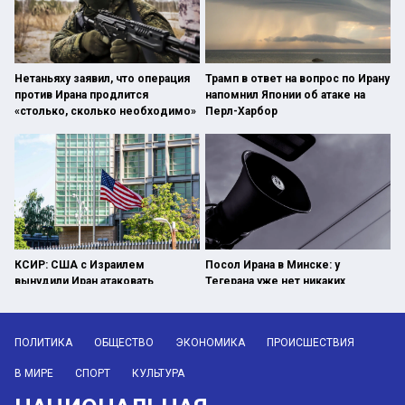
Нетаньяху заявил, что операция
Трамп в ответ на вопрос по Ирану
против Ирана продлится
напомнил Японии об атаке на
«столько, сколько необходимо»
Перл-Харбор
КСИР: США с Израилем
Посол Ирана в Минске: у
вынудили Иран атаковать
Тегерана уже нет никаких
нефтегазовую инфраструктуру
красных линий
ПОЛИТИКА
ОБЩЕСТВО
ЭКОНОМИКА
ПРОИСШЕСТВИЯ
В МИРЕ
СПОРТ
КУЛЬТУРА