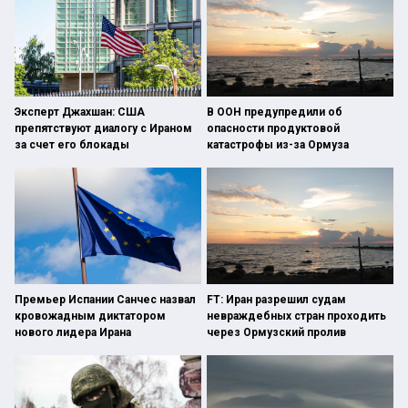
Эксперт Джахшан: США
В ООН предупредили об
препятствуют диалогу с Ираном
опасности продуктовой
за счет его блокады
катастрофы из-за Ормуза
Премьер Испании Санчес назвал
FT: Иран разрешил судам
кровожадным диктатором
невраждебных стран проходить
нового лидера Ирана
через Ормузский пролив