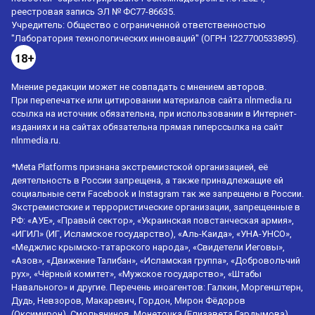
реестровая запись ЭЛ № ФС77-86635.
Учредитель: Общество с ограниченной ответственностью
"Лаборатория технологических инноваций" (ОГРН 1227700533895).
18+
Мнение редакции может не совпадать с мнением авторов.
При перепечатке или цитировании материалов сайта nlnmedia.ru
ссылка на источник обязательна, при использовании в Интернет-
изданиях и на сайтах обязательна прямая гиперссылка на сайт
nlnmedia.ru.
*Meta Platforms признана экстремистской организацией, её
деятельность в России запрещена, а также принадлежащие ей
социальные сети Facebook и Instagram так же запрещены в России.
Экстремистские и террористические организации, запрещенные в
РФ: «АУЕ», «Правый сектор», «Украинская повстанческая армия»,
«ИГИЛ» (ИГ, Исламское государство), «Аль-Каида», «УНА-УНСО»,
«Меджлис крымско-татарского народа», «Свидетели Иеговы»,
«Азов», «Движение Талибан», «Исламская группа», «Добровольчий
рух», «Чёрный комитет», «Мужское государство», «Штабы
Навального» и другие. Перечень иноагентов: Галкин, Моргенштерн,
Дудь, Невзоров, Макаревич, Гордон, Мирон Фёдоров
(Оксимирон), Смольянинов, Монеточка (Елизавета Гардымова),