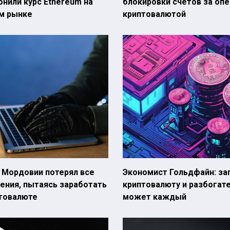
ронили курс Ethereum на
блокировки счетов за опе
м рынке
криптовалютой
 Мордовии потерял все
Экономист Гольдфайн: за
ения, пытаясь заработать
криптовалюту и разбогат
птовалюте
может каждый