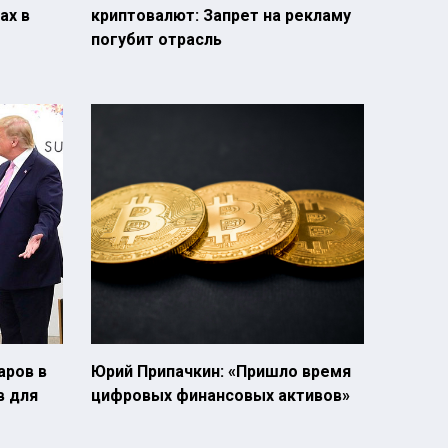
ах в
криптовалют: Запрет на рекламу
погубит отрасль
аров в
Юрий Припачкин: «Пришло время
в для
цифровых финансовых активов»