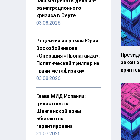
рассматривать дела из-
за миграционного
кризиса в Сеуте
03.08.2026
Рецензия на роман Юрия
Воскобойникова
Презид
«Операция «Пропаганда»:
закон 
Политический триллер на
крипто
грани метафизики»
03.08.2026
Глава МИД Испании:
целостность
Шенгенской зоны
абсолютно
гарантирована
31.07.2026