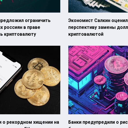
предложил ограничить
Экономист Салкин оценил
 россиян в праве
перспективу замены долл
ть криптовалюту
криптовалютой
и о рекордном хищении на
Банки предупредили о ри