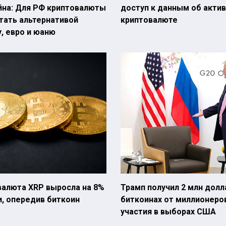
йна: Для РФ криптовалюты
доступ к данным об актив
тать альтернативой
криптовалюте
, евро и юаню
валюта XRP выросла на 8%
Трамп получил 2 млн долл
и, опередив биткоин
биткоинах от миллионеро
участия в выборах США