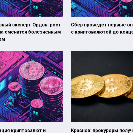
овый эксперт Ордов: рост
Сбер проведет первые оп
на сменится болезненным
с криптовалютой до конца
ем
ация криптовалют и
Краснов: прокуроры получ