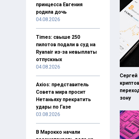
принцесса Евгения
родила дочь
04.08.2026
Times: свыше 250
пилотов подали в суд на
Ryanair из-за невыплаты
отпускных
04.08.2026
Сергей 
крипто
Axios: представитель
переход
Совета мира просит
зону
Нетаньяху прекратить
удары по Газе
03.08.2026
В Марокко начали