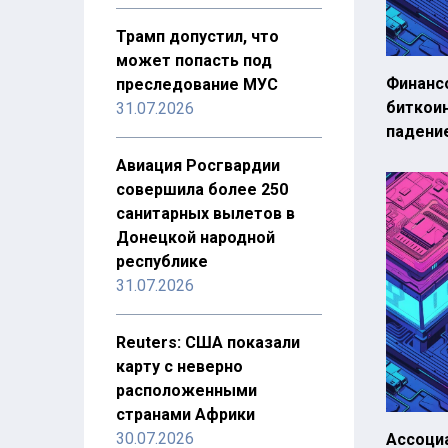
Трамп допустил, что
может попасть под
Финанс
преследование МУС
биткои
31.07.2026
падени
Авиация Росгвардии
совершила более 250
санитарных вылетов в
Донецкой народной
республике
31.07.2026
Reuters: США показали
карту с неверно
расположенными
странами Африки
30.07.2026
Ассоци