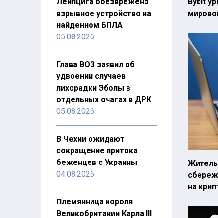
Лейпцига обезврежено
Bybit у
взрывное устройство на
мирово
найденном БПЛА
05.08.2026
Глава ВОЗ заявил об
удвоении случаев
лихорадки Эболы в
отдельных очагах в ДРК
05.08.2026
В Чехии ожидают
сокращение притока
беженцев с Украины
Житель
04.08.2026
сбереж
на кри
Племянница короля
Великобритании Карла III