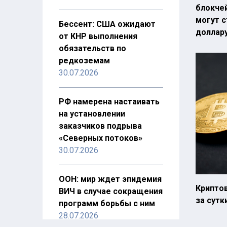
блокче
могут с
Бессент: США ожидают
доллару
от КНР выполнения
обязательств по
редкоземам
30.07.2026
РФ намерена настаивать
на установлении
заказчиков подрыва
«Северных потоков»
30.07.2026
ООН: мир ждет эпидемия
Крипто
ВИЧ в случае сокращения
за сутк
программ борьбы с ним
28.07.2026