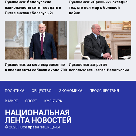
Лукашенко: белорусские
Лукашенко: «Орешник» охладил
националисты хотят создать в
тех, кто вел мир к большой
Литве анклав «Беларусь 2»
войне
Лукашенко: за мое выдвижение
Лукашенко запретил
в президенты собрали около 700
использовать запад Белоруссии
тысяч подписей
в политических целях
ПОЛИТИКА
ОБЩЕСТВО
ЭКОНОМИКА
ПРОИСШЕСТВИЯ
В МИРЕ
СПОРТ
КУЛЬТУРА
НАЦИОНАЛЬНАЯ
ЛЕНТА НОВОСТЕЙ
© 2023 | Все права защищены