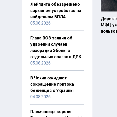
Лейпцига обезврежено
взрывное устройство на
найденном БПЛА
Директ
05.08.2026
МФЦ ув
пользо
Глава ВОЗ заявил об
удвоении случаев
лихорадки Эболы в
отдельных очагах в ДРК
05.08.2026
В Чехии ожидают
сокращение притока
беженцев с Украины
04.08.2026
Племянница короля