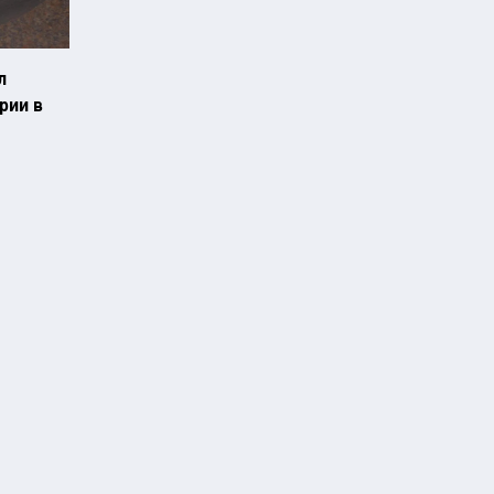
л
рии в