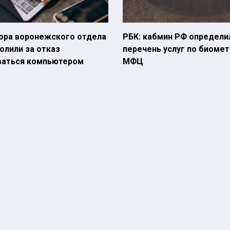
ора воронежского отдела
РБК: кабмин РФ определи
олили за отказ
перечень услуг по биомет
ваться компьютером
МФЦ