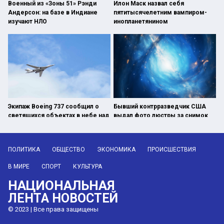
Военный из «Зоны 51» Рэнди
Илон Маск назвал себя
Андерсон: на базе в Индиане
пятитысячелетним вампиром-
изучают НЛО
инопланетянином
Экипаж Boeing 737 сообщил о
Бывший контрразведчик США
светящихся объектах в небе над
выдал фото люстры за снимок
Москвой
НЛО
ПОЛИТИКА
ОБЩЕСТВО
ЭКОНОМИКА
ПРОИСШЕСТВИЯ
В МИРЕ
СПОРТ
КУЛЬТУРА
НАЦИОНАЛЬНАЯ
ЛЕНТА НОВОСТЕЙ
© 2023 | Все права защищены