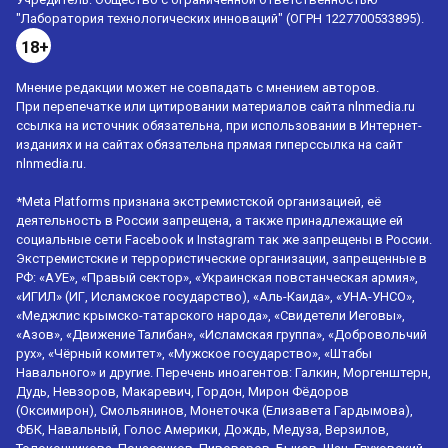
"Лаборатория технологических инноваций" (ОГРН 1227700533895).
18+
Мнение редакции может не совпадать с мнением авторов.
При перепечатке или цитировании материалов сайта nlnmedia.ru
ссылка на источник обязательна, при использовании в Интернет-
изданиях и на сайтах обязательна прямая гиперссылка на сайт
nlnmedia.ru.
*Meta Platforms признана экстремистской организацией, её
деятельность в России запрещена, а также принадлежащие ей
социальные сети Facebook и Instagram так же запрещены в России.
Экстремистские и террористические организации, запрещенные в
РФ: «АУЕ», «Правый сектор», «Украинская повстанческая армия»,
«ИГИЛ» (ИГ, Исламское государство), «Аль-Каида», «УНА-УНСО»,
«Меджлис крымско-татарского народа», «Свидетели Иеговы»,
«Азов», «Движение Талибан», «Исламская группа», «Добровольчий
рух», «Чёрный комитет», «Мужское государство», «Штабы
Навального» и другие. Перечень иноагентов: Галкин, Моргенштерн,
Дудь, Невзоров, Макаревич, Гордон, Мирон Фёдоров
(Оксимирон), Смольянинов, Монеточка (Елизавета Гардымова),
ФБК, Навальный, Голос Америки, Дождь, Медуза, Верзилов,