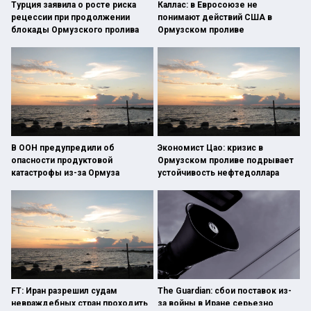
Турция заявила о росте риска
Каллас: в Евросоюзе не
рецессии при продолжении
понимают действий США в
блокады Ормузского пролива
Ормузском проливе
В ООН предупредили об
Экономист Цао: кризис в
опасности продуктовой
Ормузском проливе подрывает
катастрофы из-за Ормуза
устойчивость нефтедоллара
FT: Иран разрешил судам
The Guardian: сбои поставок из-
невраждебных стран проходить
за войны в Иране серьезно