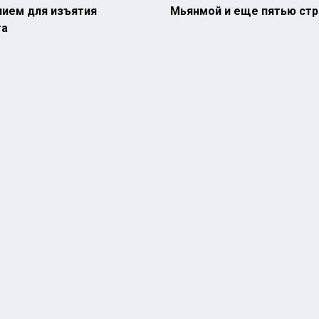
нием для изъятия
Мьянмой и еще пятью ст
та