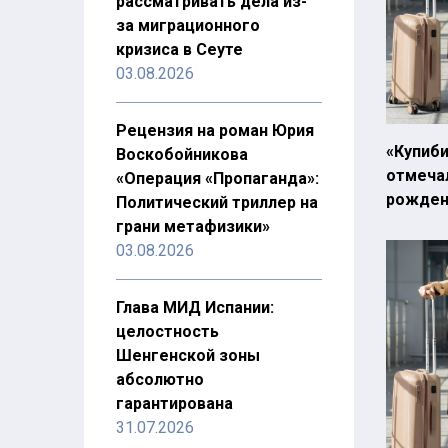
рассматривать дела из-
за миграционного
кризиса в Сеуте
03.08.2026
Рецензия на роман Юрия
«Купиби
Воскобойникова
отмечал
«Операция «Пропаганда»:
рожден
Политический триллер на
грани метафизики»
03.08.2026
Глава МИД Испании:
целостность
Шенгенской зоны
абсолютно
гарантирована
31.07.2026