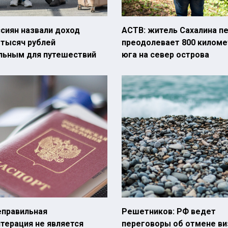
сиян назвали доход
АСТВ: житель Сахалина 
 тысяч рублей
преодолевает 800 киломе
льным для путешествий
юга на север острова
еправильная
Решетников: РФ ведет
терация не является
переговоры об отмене ви