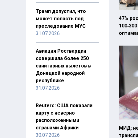
Трамп допустил, что
47% рос
может попасть под
100‑300
преследование МУС
оптима
31.07.2026
Авиация Росгвардии
совершила более 250
санитарных вылетов в
Донецкой народной
республике
31.07.2026
Reuters: США показали
карту с неверно
расположенными
странами Африки
МИД: н
30.07.2026
трансли