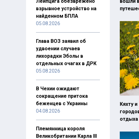
Лейпцига обезврежено
вошли в
взрывное устройство на
путеше
найденном БПЛА
05.08.2026
Глава ВОЗ заявил об
удвоении случаев
лихорадки Эболы в
отдельных очагах в ДРК
05.08.2026
В Чехии ожидают
сокращение притока
беженцев с Украины
Кяхту и
04.08.2026
городо
отдыха
Племянница короля
Великобритании Карла III