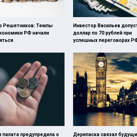
р Решетников: Темпы
Инвестор Васильев допус
экономики РФ начали
доллар по 70 рублей при
яться
успешных переговорах Р
 палата предупредила о
Дерипаска связал будущ