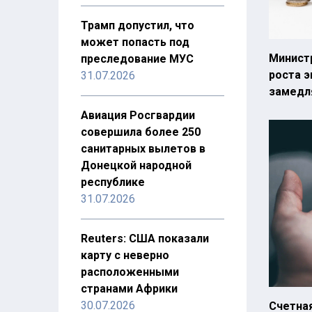
Трамп допустил, что
может попасть под
Минист
преследование МУС
роста 
31.07.2026
замедл
Авиация Росгвардии
совершила более 250
санитарных вылетов в
Донецкой народной
республике
31.07.2026
Reuters: США показали
карту с неверно
расположенными
странами Африки
30.07.2026
Счетная