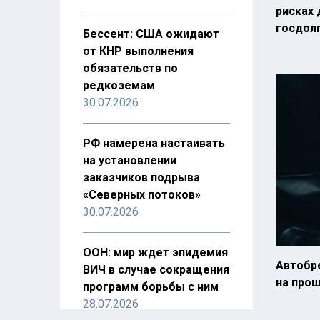
рисках 
госдол
Бессент: США ожидают
от КНР выполнения
обязательств по
редкоземам
30.07.2026
РФ намерена настаивать
на установлении
заказчиков подрыва
«Северных потоков»
30.07.2026
ООН: мир ждет эпидемия
Автобр
ВИЧ в случае сокращения
на про
программ борьбы с ним
28.07.2026