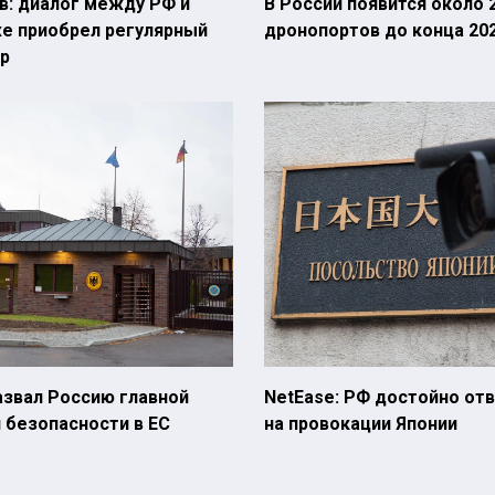
в: диалог между РФ и
В России появится около 
е приобрел регулярный
дронопортов до конца 20
ер
азвал Россию главной
NetEase: РФ достойно от
 безопасности в ЕС
на провокации Японии