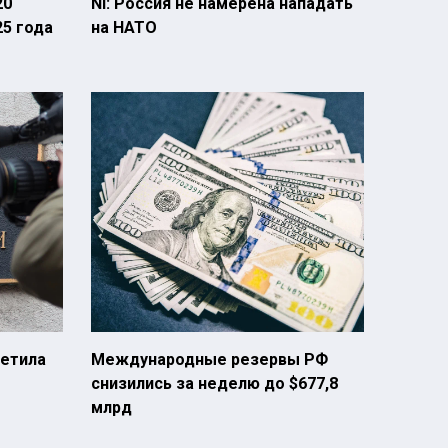
20
NI: Россия не намерена нападать
25 года
на НАТО
ветила
Международные резервы РФ
снизились за неделю до $677,8
млрд