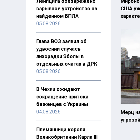
Лейпцига обезврежено
Мироно
взрывное устройство на
США уж
найденном БПЛА
характ
05.08.2026
Глава ВОЗ заявил об
удвоении случаев
лихорадки Эболы в
отдельных очагах в ДРК
05.08.2026
В Чехии ожидают
сокращение притока
беженцев с Украины
04.08.2026
Мерц н
угрозой
Племянница короля
Великобритании Карла III