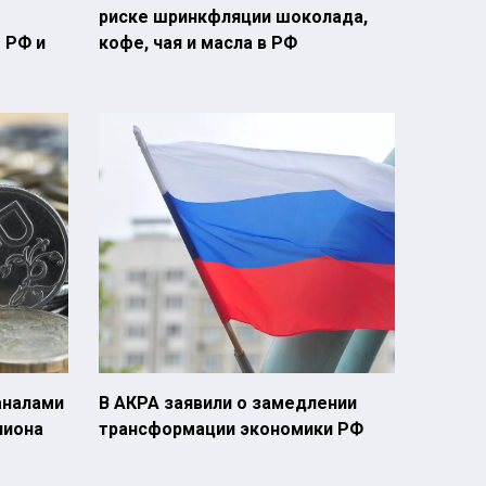
риске шринкфляции шоколада,
 РФ и
кофе, чая и масла в РФ
аналами
В АКРА заявили о замедлении
лиона
трансформации экономики РФ