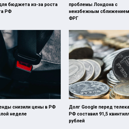
для бюджета из-за роста
проблемы Лондона с
га РФ
неизбежным сближением
ФРГ
енды снизили цены в РФ
Долг Google перед телек
шлой неделе
РФ составил 91,5 квинтил
рублей