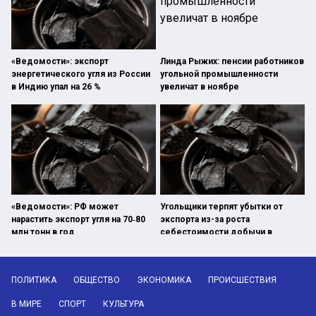
«Ведомости»: экспорт
Линда Рыжих: пенсии работников
энергетического угля из России
угольной промышленности
в Индию упал на 26 %
увеличат в ноябре
«Ведомости»: РФ может
Угольщики терпят убытки от
нарастить экспорт угля на 70‑80
экспорта из-за роста
млн тонн в год
себестоимости добычи в
России
ПОЛИТИКА
ОБЩЕСТВО
ЭКОНОМИКА
ПРОИСШЕСТВИЯ
В МИРЕ
СПОРТ
КУЛЬТУРА