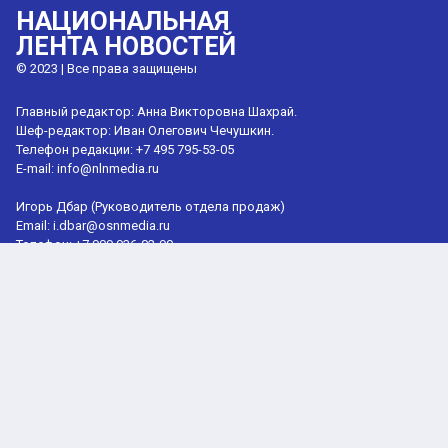
НАЦИОНАЛЬНАЯ
ЛЕНТА НОВОСТЕЙ
© 2023 | Все права защищены
Главный редактор: Анна Викторовна Шахрай.
Шеф-редактор: Иван Олегович Чечушкин.
Телефон редакции: +7 495 795-53-05
E-mail:
info@nlnmedia.ru
Игорь Дбар (Руководитель отдела продаж)
Email:
i.dbar@osnmedia.ru
Телефон:
+7 909 936-02-90
Сетевое издание Информационное агентство "Национальная лента
новостей" зарегистрировано Роскомнадзором 21.01.2024,
реестровая запись ЭЛ № ФС77-86635.
Учредитель: Общество с ограниченной ответственностью
"Лаборатория технологических инноваций" (ОГРН 1227700533895).
18+
Мнение редакции может не совпадать с мнением авторов.
При перепечатке или цитировании материалов сайта nlnmedia.ru