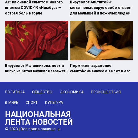
AP: ключевой симптом нового
Вирусолог Альтштейн:
штамма COVID-19 «Нимбус» —
метапневмовирус особо опасен
острая боль в горле
для малышей и пожилых людей
Вирусолог Малинникова: новый
Пермяков: заражение
вирус из Китая научился заражать
смартфона вирусом ведет к его
взрослых
медленной работе
ПОЛИТИКА
ОБЩЕСТВО
ЭКОНОМИКА
ПРОИСШЕСТВИЯ
В МИРЕ
СПОРТ
КУЛЬТУРА
НАЦИОНАЛЬНАЯ
ЛЕНТА НОВОСТЕЙ
© 2023 | Все права защищены