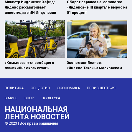
Министр Индонезии Хафид:
Оборот сервисов e-commerce
Яндекс рассматривает
«Яндекса» в III квартале вырос на
инвестиции в ИИ Индонезии
51 процент
«Коммерсантъ» сообщил о
Экономист Беляев:
планах «Яндекса» купить
«Яндекс.Такси на московском
страховую компанию
рынке уже монополист»
ПОЛИТИКА
ОБЩЕСТВО
ЭКОНОМИКА
ПРОИСШЕСТВИЯ
В МИРЕ
СПОРТ
КУЛЬТУРА
НАЦИОНАЛЬНАЯ
ЛЕНТА НОВОСТЕЙ
© 2023 | Все права защищены