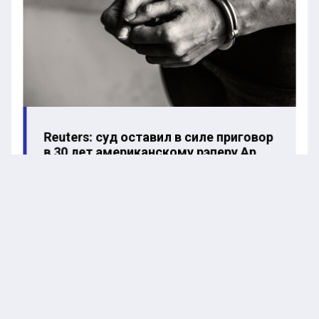
Reuters: суд оставил в силе приговор
в 30 лет американскому рэперу Ар
Келли
Шоу должно было состояться 5 апреля в ночном
клубе «Фараон». Для тех, кто приобрел билеты,
организаторы предложили альтернативу —
возможность посетить концерт Паши Техника в
Новосибирске, который пройдет 4 апреля. К тому
же, зрителям обещали оплатить проезд, однако
места в автобусе будут ограничены.