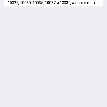
10027, 10030, 10035, 10037 и 10039, а также в его
ближайших окрестностях.
Легионеллез является острым инфекционным
заболеванием, характеризующимся развитием
пневмонии или в целом острого респираторного
заболевания. Известно, что возбудителем
инфекции является бактерия L. pneumophila или
легионелла.
Ранее «Национальная лента новостей»
информировала, что
режиссера
«Крестного отца»
Копполу госпитализировали в Риме.
БОЛЕЗНЬ ЛЕГИОНЕРОВ
США
В МИРЕ