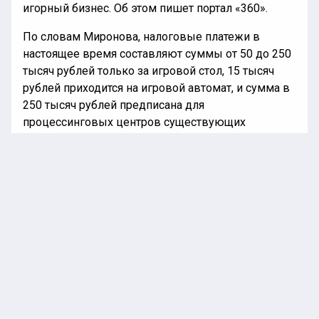
игорный бизнес. Об этом пишет портал «360».
По словам Миронова, налоговые платежи в
настоящее время составляют суммы от 50 до 250
тысяч рублей только за игровой стол, 15 тысяч
рублей приходится на игровой автомат, и сумма в
250 тысяч рублей предписана для
процессинговых центров существующих
букмекерских компаний.
Он пояснил, в том числе, что игорный бизнес не
производит так называемую добавленную
стоимость, а только перераспределяет
поступающие денежные ресурсы, что усиливает
тем самым социальное неравенство. Миронов
также подчеркнул, что развитие в стране азартных
игр в частности способствует росту лудомании в
обществе. Повышение налоговой нагрузки при
этом поможет сократить дефициты региональных