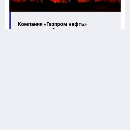
Компания «Газпром нефть»
нарастила добычу углеводородов на
5,3%
Парламентарий указал на компании, которые
были успешно заменены или поглощены
отечественными бизнесами. В частности, он
упомянул о сети ресторанов быстрого питания
McDonald’s, которая ушла с рынка, а на её месте
теперь функционирует заведение «Вкусно и
точка».
По словам Делягина, между ними существует
значительная разница. Он отметил, что даже
самый мелкий бургер из McDonald’s вызывал
неприятные ощущения в желудке, создавая