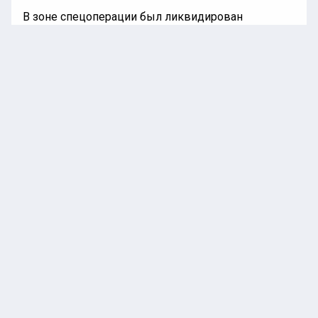
В зоне спецоперации был ликвидирован
испанский боец, участвовавший в конфликте на
стороне Вооруженных сил Украины, сообщило
издание El Periodico. По информации СМИ, он
прибыл из Кантабрии.
«Испанский солдат погиб в бою,
сражаясь на стороне украинской армии
против российских войск», — говорится в
публикации.