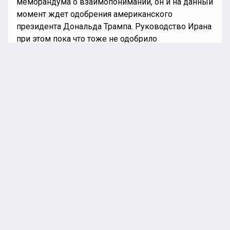
меморандума о взаимопонимании, он и на данный
момент ждет одобрения американского
президента Дональда Трампа. Руководство Ирана
при этом пока что тоже не одобрило
согласованный проект.
Ранее «Национальная лента новостей»
информировала
, что Польша намерена направить
истребители для патрулирования неба над
Эстонией.
ИРАН
ТРАМП
ПОЛИТИКА